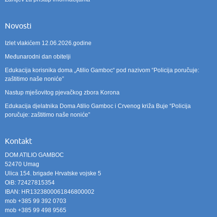
Novosti
Izlet vlakićem 12.06.2026.godine
Međunarodni dan obitelji
Edukacija korisnika doma „Atilio Gamboc“ pod nazivom “Policija poručuje:
zaštitimo naše noniće”
Nastup mješovitog pjevačkog zbora Korona
Edukacija djelatnika Doma Atilio Gamboc i Crvenog križa Buje “Policija
poručuje: zaštitimo naše noniće”
Kontakt
DOM ATILIO GAMBOC
52470 Umag
Ulica 154. brigade Hrvatske vojske 5
OiB: 72427815354
IBAN: HR1323800061846800002
mob +385 99 392 0703
mob +385 99 498 9565