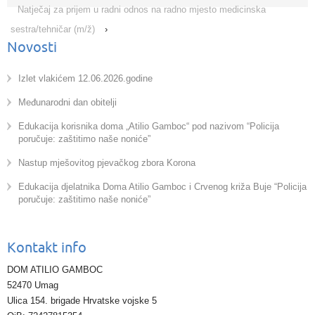
Natječaj za prijem u radni odnos na radno mjesto medicinska
sestra/tehničar (m/ž)
›
Novosti
Izlet vlakićem 12.06.2026.godine
Međunarodni dan obitelji
Edukacija korisnika doma „Atilio Gamboc“ pod nazivom “Policija
poručuje: zaštitimo naše noniće”
Nastup mješovitog pjevačkog zbora Korona
Edukacija djelatnika Doma Atilio Gamboc i Crvenog križa Buje “Policija
poručuje: zaštitimo naše noniće”
Kontakt info
DOM ATILIO GAMBOC
52470 Umag
Ulica 154. brigade Hrvatske vojske 5