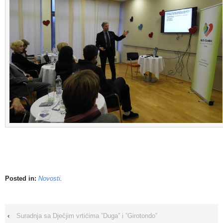
Posted in:
Novosti
.
‹
Suradnja sa Dječjim vrtićima ”Duga” i ”Girotondo”