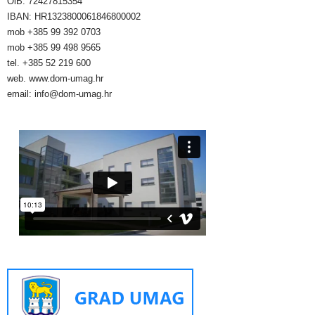
OiB: 72427815354
IBAN: HR1323800061846800002
mob +385 99 392 0703
mob +385 99 498 9565
tel. +385 52 219 600
web. www.dom-umag.hr
email: info@dom-umag.hr