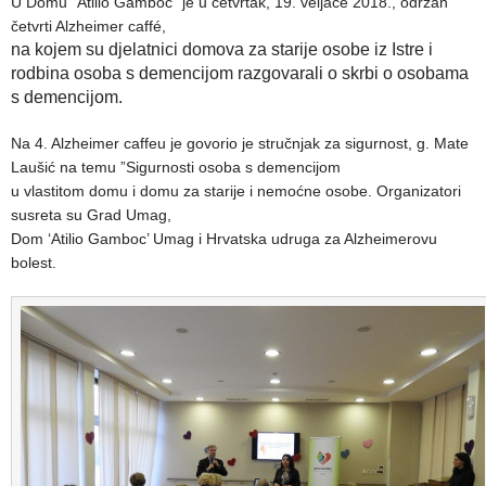
U Domu “Atilio Gamboc” je u četvrtak, 19. veljače 2018., održan
četvrti Alzheimer caffé,
na kojem su djelatnici
domova za starije osobe iz Istre i
rodbina osoba s demencijom razgovarali o skrbi o osobama
s demencijom.
Na 4. Alzheimer caffeu je govorio je stručnjak za sigurnost, g. Mate
Laušić na temu ”Sigurnosti osoba s demencijom
u vlastitom domu i domu za starije i nemoćne osobe. Organizatori
susreta su Grad Umag,
Dom ‘Atilio Gamboc’ Umag i Hrvatska udruga za Alzheimerovu
bolest.