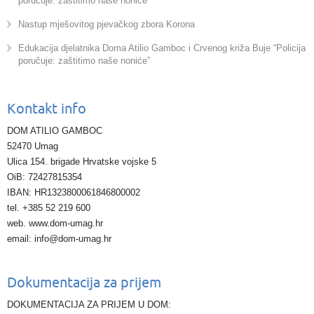
poručuje: zaštitimo naše noniće”
Nastup mješovitog pjevačkog zbora Korona
Edukacija djelatnika Doma Atilio Gamboc i Crvenog križa Buje “Policija
poručuje: zaštitimo naše noniće”
Kontakt info
DOM ATILIO GAMBOC
52470 Umag
Ulica 154. brigade Hrvatske vojske 5
OiB: 72427815354
IBAN: HR1323800061846800002
tel. +385 52 219 600
web. www.dom-umag.hr
email: info@dom-umag.hr
Dokumentacija za prijem
DOKUMENTACIJA ZA PRIJEM U DOM: