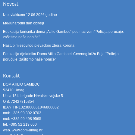
Novosti
Izlet vlakićem 12.06.2026.godine
Međunarodni dan obitelji
Edukacija korisnika doma „Atilio Gamboc“ pod nazivom “Policija poručuje:
zaštitimo naše noniće”
Nastup mješovitog pjevačkog zbora Korona
Edukacija djelatnika Doma Atilio Gamboc i Crvenog križa Buje “Policija
poručuje: zaštitimo naše noniće”
Kontakt
DOM ATILIO GAMBOC
52470 Umag
Ulica 154. brigade Hrvatske vojske 5
OiB: 72427815354
IBAN: HR1323800061846800002
mob +385 99 392 0703
mob +385 99 498 9565
tel. +385 52 219 600
web. www.dom-umag.hr