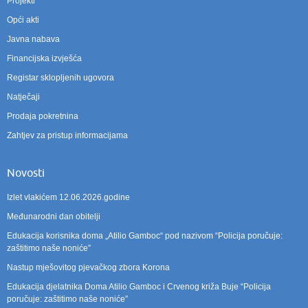
Projekti
Opći akti
Javna nabava
Financijska izvješća
Registar sklopljenih ugovora
Natječaji
Prodaja pokretnina
Zahtjev za pristup informacijama
Novosti
Izlet vlakićem 12.06.2026.godine
Međunarodni dan obitelji
Edukacija korisnika doma „Atilio Gamboc“ pod nazivom “Policija poručuje:
zaštitimo naše noniće”
Nastup mješovitog pjevačkog zbora Korona
Edukacija djelatnika Doma Atilio Gamboc i Crvenog križa Buje “Policija
poručuje: zaštitimo naše noniće”