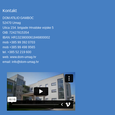
Kontakt
DOM ATILIO GAMBOC
52470 Umag
Ulica 154. brigade Hrvatske vojske 5
OiB: 72427815354
IBAN: HR1323800061846800002
mob +385 99 392 0703
mob +385 99 498 9565
tel. +385 52 219 600
web. www.dom-umag.hr
email: info@dom-umag.hr