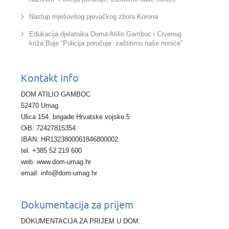
Nastup mješovitog pjevačkog zbora Korona
Edukacija djelatnika Doma Atilio Gamboc i Crvenog
križa Buje “Policija poručuje: zaštitimo naše noniće”
Kontakt info
DOM ATILIO GAMBOC
52470 Umag
Ulica 154. brigade Hrvatske vojske 5
OiB: 72427815354
IBAN: HR1323800061846800002
tel. +385 52 219 600
web. www.dom-umag.hr
email: info@dom-umag.hr
Dokumentacija za prijem
DOKUMENTACIJA ZA PRIJEM U DOM: