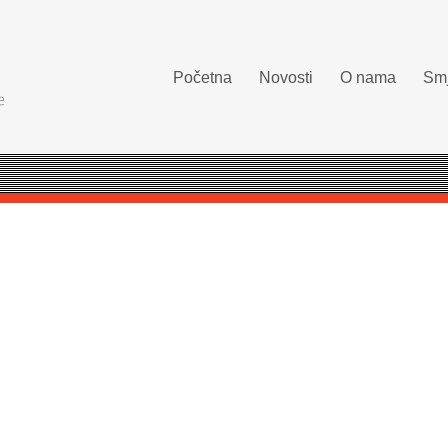
Početna
Novosti
O nama
Smj