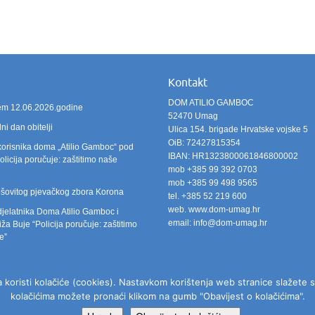
Kontakt
DOM ATILIO GAMBOC
ićem 12.06.2026.godine
52470 Umag
i dan obitelji
Ulica 154. brigade Hrvatske vojske 5
OiB: 72427815354
korisnika doma „Atilio Gamboc“ pod
IBAN: HR1323800061846800002
licija poručuje: zaštitimo naše
mob +385 99 392 0703
mob +385 99 498 9565
šovitog pjevačkog zbora Korona
tel. +385 52 219 600
web. www.dom-umag.hr
djelatnika Doma Atilio Gamboc i
email: info@dom-umag.hr
ža Buje “Policija poručuje: zaštitimo
e”
koristi kolačiće (cookies). Nastavkom korištenja web stranice slažete se
kolačićima možete pronaći klikom na gumb "Obavijest o kolačićima".