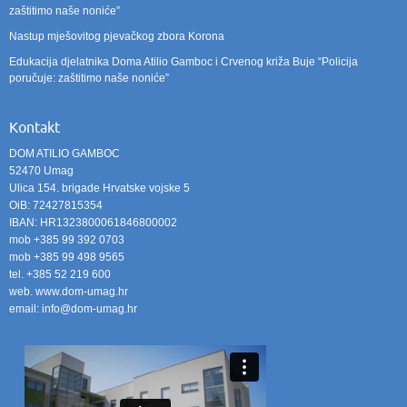
zaštitimo naše noniće”
Nastup mješovitog pjevačkog zbora Korona
Edukacija djelatnika Doma Atilio Gamboc i Crvenog križa Buje “Policija
poručuje: zaštitimo naše noniće”
Kontakt
DOM ATILIO GAMBOC
52470 Umag
Ulica 154. brigade Hrvatske vojske 5
OiB: 72427815354
IBAN: HR1323800061846800002
mob +385 99 392 0703
mob +385 99 498 9565
tel. +385 52 219 600
web. www.dom-umag.hr
email: info@dom-umag.hr