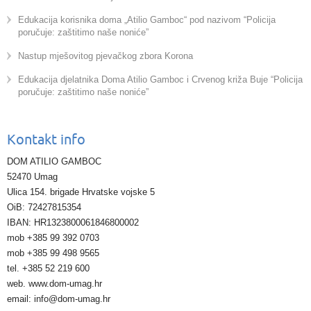
Edukacija korisnika doma „Atilio Gamboc“ pod nazivom “Policija
poručuje: zaštitimo naše noniće”
Nastup mješovitog pjevačkog zbora Korona
Edukacija djelatnika Doma Atilio Gamboc i Crvenog križa Buje “Policija
poručuje: zaštitimo naše noniće”
Kontakt info
DOM ATILIO GAMBOC
52470 Umag
Ulica 154. brigade Hrvatske vojske 5
OiB: 72427815354
IBAN: HR1323800061846800002
mob +385 99 392 0703
mob +385 99 498 9565
tel. +385 52 219 600
web. www.dom-umag.hr
email: info@dom-umag.hr