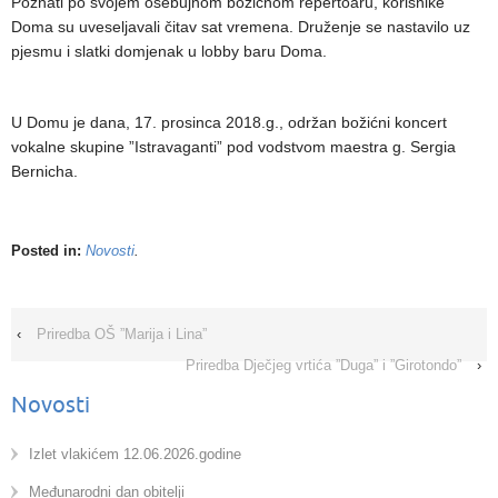
Poznati po svojem osebujnom božićnom repertoaru, korisnike
Doma su uveseljavali čitav sat vremena. Druženje se nastavilo uz
pjesmu i slatki domjenak u lobby baru Doma.
U Domu je dana, 17. prosinca 2018.g., održan božićni koncert
vokalne skupine ”Istravaganti” pod vodstvom maestra g. Sergia
Bernicha.
Posted in:
Novosti
.
‹
Priredba OŠ ”Marija i Lina”
Priredba Dječjeg vrtića ”Duga” i ”Girotondo”
›
Novosti
Izlet vlakićem 12.06.2026.godine
Međunarodni dan obitelji