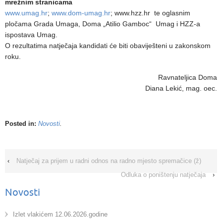
mrežnim stranicama
www.umag.hr
;
www.dom-umag.hr
; www.hzz.hr te oglasnim
pločama Grada Umaga, Doma „Atilio Gamboc“ Umag i HZZ-a
ispostava Umag.
O rezultatima natječaja kandidati će biti obaviješteni u zakonskom
roku.
Ravnateljica Doma
Diana Lekić, mag. oec.
Posted in:
Novosti
.
‹
Natječaj za prijem u radni odnos na radno mjesto spremačice (ž)
Odluka o poništenju natječaja
›
Novosti
Izlet vlakićem 12.06.2026.godine