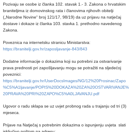
Pozivaju se osobe iz članka 102. stavak 1.- 3. Zakona o hrvatskim
braniteljima iz domovinskog rata i članovima njihovih obitelji
(„Narodne Novine“ broj 121/17, 98/19) da uz prijavu na natječaj
dostave i dokaze iz članka 103. stavka 1. prethodno navedenog
Zakona.
Poveznica na internetsku stranicu Ministarstva:
https://branitelji.gov.hr/zaposljavanje-843/843
Dodatne informacije o dokazima koji su potrebni za ostvarivanje
prava prednosti pri zapošljavanju mogu se potražiti na sljedećoj
poveznici:
https://branitelji.gov.hr/UserDocsImages/NG/12%20Prosinac/Zapo
%C5%A1ljavanje/POPIS%20DOKAZA%20ZA%20OSTVARIVANJE%
20PRAVA%20PRI%20ZAPO%C5%A0LJAVANJU.pdf
Ugovor o radu sklapa se uz uvjet probnog rada u trajanju od tri (3)
mjeseca.
Prijave na Natječaj s potrebnim dokazima o ispunjenju uvjeta slati
isključivo poštom na adresu: