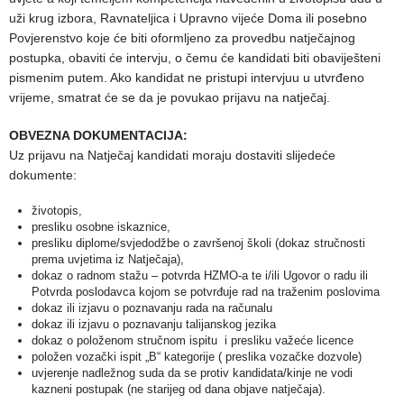
uži krug izbora, Ravnateljica i Upravno vijeće Doma ili posebno
Povjerenstvo koje će biti oformljeno za provedbu natječajnog
postupka, obaviti će intervju, o čemu će kandidati biti obaviješteni
pismenim putem. Ako kandidat ne pristupi intervjuu u utvrđeno
vrijeme, smatrat će se da je povukao prijavu na natječaj.
OBVEZNA DOKUMENTACIJA:
Uz prijavu na Natječaj kandidati moraju dostaviti slijedeće
dokumente:
životopis,
presliku osobne iskaznice,
presliku diplome/svjedodžbe o završenoj školi (dokaz stručnosti
prema uvjetima iz Natječaja),
dokaz o radnom stažu – potvrda HZMO-a te i/ili Ugovor o radu ili
Potvrda poslodavca kojom se potvrđuje rad na traženim poslovima
dokaz ili izjavu o poznavanju rada na računalu
dokaz ili izjavu o poznavanju talijanskog jezika
dokaz o položenom stručnom ispitu i presliku važeće licence
položen vozački ispit „B“ kategorije ( preslika vozačke dozvole)
uvjerenje nadležnog suda da se protiv kandidata/kinje ne vodi
kazneni postupak (ne starijeg od dana objave natječaja).