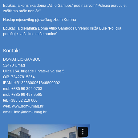
Edukacija korisnika doma „Atilio Gamboc“ pod nazivom “Policija poručuje:
zaštitimo naše noniće”
Nastup mješovitog pjevačkog zbora Korona
Edukacija djelatnika Doma Atilio Gamboc i Crvenog križa Buje “Policija
poručuje: zaštitimo naše noniće”
Kontakt
DOM ATILIO GAMBOC
52470 Umag
Ulica 154. brigade Hrvatske vojske 5
OiB: 72427815354
IBAN: HR1323800061846800002
mob +385 99 392 0703
mob +385 99 498 9565
tel. +385 52 219 600
web. www.dom-umag.hr
email: info@dom-umag.hr