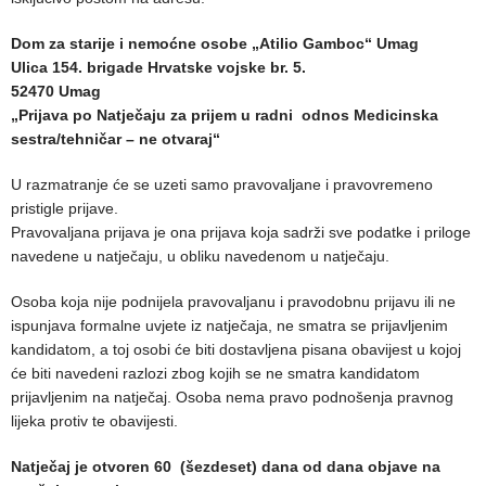
Dom za starije i nemoćne osobe „Atilio Gamboc“ Umag
Ulica 154. brigade Hrvatske vojske br. 5.
52470 Umag
„Prijava po Natječaju za prijem u radni odnos Medicinska
sestra/tehničar – ne otvaraj“
U razmatranje će se uzeti samo pravovaljane i pravovremeno
pristigle prijave.
Pravovaljana prijava je ona prijava koja sadrži sve podatke i priloge
navedene u natječaju, u obliku navedenom u natječaju.
Osoba koja nije podnijela pravovaljanu i pravodobnu prijavu ili ne
ispunjava formalne uvjete iz natječaja, ne smatra se prijavljenim
kandidatom, a toj osobi će biti dostavljena pisana obavijest u kojoj
će biti navedeni razlozi zbog kojih se ne smatra kandidatom
prijavljenim na natječaj. Osoba nema pravo podnošenja pravnog
lijeka protiv te obavijesti.
Natječaj je otvoren 60 (šezdeset) dana od dana objave na