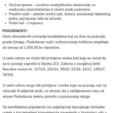
Stručna sprema – završeno srednjoškolsko obrazovanje za
medicinsku sestru/tehničara ili stručni studij sestrinstva
Posebni uvjeti – položen stručni ispit, licenca, poznavanje talijanskog
jezika, poznavanje rada na računalu
Probni rad – 3 mjeseca
POGODNOSTI:
Osim stimulativnih primanja kandidatima koji ne žive na području
grada Umaga, Poslodavac nudi i sufinanciranje troškova smještaja
do iznosa od 1.500,00 kn mjesečno.
U radni odnos ne može biti primljena osoba kod koje se utvrdi da
za to postoje zapreke iz članka 213. Zakona o socijalnoj skrbi
Narodne novine br. 157/13, 152/14, 99/15, 52/16, 16/17, 130/17,
78/19).
U radni odnos mogu biti primljene i osobe koje ne poznaju rad na
računalu ili talijanski jezik, uz obvezu da u zahtijevanom roku od
strane Poslodavca steknu potvrdu o poznavanju istoga.
Sa kandidatima prijavljenim na natječaj koji ispunjavaju formalne
uvjete a koji temeljem kompetencija navedenih u životopisu uđu u