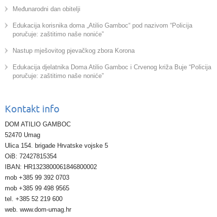
Međunarodni dan obitelji
Edukacija korisnika doma „Atilio Gamboc“ pod nazivom “Policija
poručuje: zaštitimo naše noniće”
Nastup mješovitog pjevačkog zbora Korona
Edukacija djelatnika Doma Atilio Gamboc i Crvenog križa Buje “Policija
poručuje: zaštitimo naše noniće”
Kontakt info
DOM ATILIO GAMBOC
52470 Umag
Ulica 154. brigade Hrvatske vojske 5
OiB: 72427815354
IBAN: HR1323800061846800002
mob +385 99 392 0703
mob +385 99 498 9565
tel. +385 52 219 600
web. www.dom-umag.hr