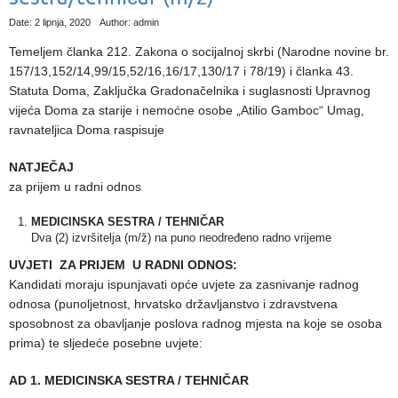
Date: 2 lipnja, 2020
Author: admin
Temeljem članka 212. Zakona o socijalnoj skrbi (Narodne novine br.
157/13,152/14,99/15,52/16,16/17,130/17 i 78/19) i članka 43.
Statuta Doma, Zaključka Gradonačelnika i suglasnosti Upravnog
vijeća Doma za starije i nemoćne osobe „Atilio Gamboc“ Umag,
ravnateljica Doma raspisuje
NATJEČAJ
za prijem u radni odnos
MEDICINSKA SESTRA / TEHNIČAR
Dva (2) izvršitelja (m/ž) na puno neodređeno radno vrijeme
UVJETI ZA PRIJEM U RADNI ODNOS:
Kandidati moraju ispunjavati opće uvjete za zasnivanje radnog
odnosa (punoljetnost, hrvatsko državljanstvo i zdravstvena
sposobnost za obavljanje poslova radnog mjesta na koje se osoba
prima) te sljedeće posebne uvjete:
AD 1. MEDICINSKA SESTRA / TEHNIČAR