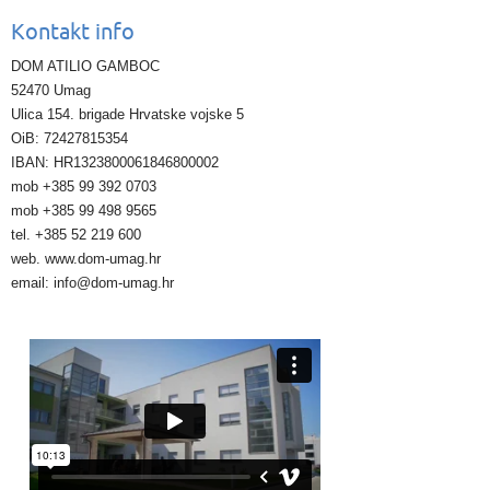
Kontakt info
DOM ATILIO GAMBOC
52470 Umag
Ulica 154. brigade Hrvatske vojske 5
OiB: 72427815354
IBAN: HR1323800061846800002
mob +385 99 392 0703
mob +385 99 498 9565
tel. +385 52 219 600
web. www.dom-umag.hr
email: info@dom-umag.hr