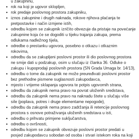
u zakupninu,
rok na koji je ugovor sklopljen,
rok predaje poslovnog prostora zakupniku,
iznos zakupnine i drugih naknada, rokove njihova plaćanja te
pretpostavke i način izmjene istih,
odredbu kojom se zakupnik izričito obvezuje da pristaje na povećanje
zakupnine koja će se dogoditi u tijeku trajanja zakupa, prema
odlukama nadležnog tijela,
odredbe o prestanku ugovora, posebno o otkazu i otkaznim
rokovima,
odredbu da se zakupljeni poslovni prostor ili dio poslovnog prostora
ne smije dati u podzakup, osim u slučaju iz članka 36. Odluke o
zakupu i kupoprodaji poslovnih prostora (SN Grada Umaga br. 14/13),
odredbu o tome da zakupnik ne može preuređivati poslovni prostor
bez prethodne pismene suglasnosti zakupodavca,
mjesto i vrijeme sklapanja ugovora te potpis ugovornih strana,
odredbu da zakupnik nema pravo na povrat uloženih sredstava,
odredbu da zakupnik nema pravo na naknadu štete u slučaju više
sile (poplava, potres i druge elementarne nepogode),
odredbu da zakupnik nema pravo zadržanja ili retencije poslovnog
prostora s osnove potraživanja uloženih sredstava u isti,
odredbu o prihvatu primjene suključarstva,
odredbu o ovršnosti,
odredbu kojom se zakupnik obvezuje poslovni prostor predati u
posjed zakupodavcu sobodan od osoba i stvari istekom roka na koji