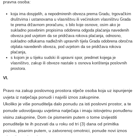
pravna osoba:
koja ima dospjelih, a nepodmirenih obveza prema Gradu, trgovačkim
društvima i ustanovama u vlasništvu ili većinskom vlasništvu Grada
te prema državnom proračunu, s bilo koje osnove, osim ako je
sukladno posebnim propisima odobrena odgoda plaćanja navedenih
obveza pod uvjetom da se pridržava rokova plaćanja, odnosno,
sukladno odlukama nadležnih upravnih tijela Grada odobrena obročna
otplata navedenih obveza, pod uvjetom da se pridržava rokova
plaćanja,
s kojom je u tijeku sudski ili upravni spor, predmet kojega je
vlasništvo, zakup ili obveze nastale s osnova korištenja poslovnih
prostora.
VI.
Pravo na zakup poslovnog prostora stječe osoba koja uz ispunjenje
uvjeta iz natječaja ponudi i najviši iznos zakupnine.
Ukoliko je više ponuditelja dalo ponudu za isti poslovni prostor, a te
ponude udovoljavaju uvjetima natječaja i imaju istovjetnu ponuđenu
visinu zakupnine, Dom će pismenim putem o tome izvijestiti
ponuditelje te ih pozvati da u roku od tri (3) dana od primitka
poziva, pisanim putem, u zatvorenoj omotnici, ponude novi iznos