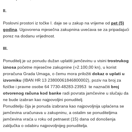
II.
Poslovni prostori iz točke I. daje se u zakup na vrijeme od
pet (5)
godina
. Ugovorena mjesečna zakupnina uvećava se za pripadajući
porez na dodanu vrijednost.
III.
Ponuditelj je uz ponudu dužan uplatiti jamčevinu u visini
trostrukog
iznosa
početne mjesečne zakupnine (=2.100,00 kn), u korist
proračuna Grada Umaga, o čemu mora priložiti
dokaz o uplati u
izvorniku
(IBAN HR 13 23800061846800002), poziv na broj za
fizičke i pravne osobe 64 7730-48283-23953 te naznačiti
broj
otvorenog računa kod banke
radi povrata jamčevine u slučaju da
ne bude izabran kao najpovoljini ponuditelj.
Ponuditelju čija je ponuda izabrana kao najpovoljnija uplaćena se
jamčevina uračunava u zakupninu, a ostalim se ponuditeljima
jamčevina vraća u roku od petnaest (15) dana od donošenja
zaključka o odabiru najpovoljnijeg ponuditelja.