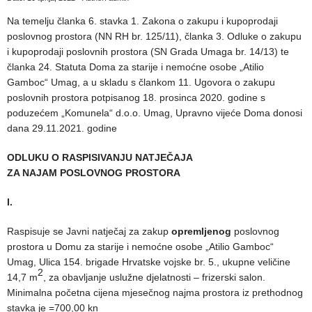
Na temelju članka 6. stavka 1. Zakona o zakupu i kupoprodaji
poslovnog prostora (NN RH br. 125/11), članka 3. Odluke o zakupu
i kupoprodaji poslovnih prostora (SN Grada Umaga br. 14/13) te
članka 24. Statuta Doma za starije i nemoćne osobe „Atilio
Gamboc“ Umag, a u skladu s člankom 11. Ugovora o zakupu
poslovnih prostora potpisanog 18. prosinca 2020. godine s
poduzećem „Komunela“ d.o.o. Umag, Upravno vijeće Doma donosi
dana 29.11.2021. godine
ODLUKU O RASPISIVANJU NATJEČAJA
ZA NAJAM POSLOVNOG PROSTORA
I.
Raspisuje se Javni natječaj za zakup
opremljenog
poslovnog
prostora u Domu za starije i nemoćne osobe „Atilio Gamboc“
Umag, Ulica 154. brigade Hrvatske vojske br. 5., ukupne veličine
2
14,7 m
, za obavljanje uslužne djelatnosti – frizerski salon.
Minimalna početna cijena mjesečnog najma prostora iz prethodnog
stavka je =700,00 kn