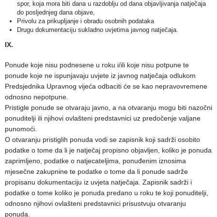
spor, koja mora biti dana u razdoblju od dana objavljivanja natječaja
do posljednjeg dana objave,
Privolu za prikupljanje i obradu osobnih podataka
Drugu dokumentaciju sukladno uvjetima javnog natječaja.
IX.
Ponude koje nisu podnesene u roku i/ili koje nisu potpune te
ponude koje ne ispunjavaju uvjete iz javnog natječaja odlukom
Predsjednika Upravnog vijeća odbaciti će se kao nepravovremene
odnosno nepotpune.
Pristigle ponude se otvaraju javno, a na otvaranju mogu biti nazočni
ponuditelji ili njihovi ovlašteni predstavnici uz predočenje valjane
punomoći.
O otvaranju pristiglih ponuda vodi se zapisnik koji sadrži osobito
podatke o tome da li je natječaj propisno objavljen, koliko je ponuda
zaprimljeno, podatke o natjecateljima, ponuđenim iznosima
mjesečne zakupnine te podatke o tome da li ponude sadrže
propisanu dokumentaciju iz uvjeta natječaja. Zapisnik sadrži i
podatke o tome koliko je ponuda predano u roku te koji ponuditelji,
odnosno njihovi ovlašteni predstavnici prisustvuju otvaranju
ponuda.