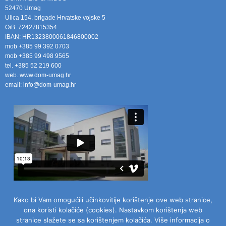
52470 Umag
Ulica 154. brigade Hrvatske vojske 5
OiB: 72427815354
IBAN: HR1323800061846800002
mob +385 99 392 0703
mob +385 99 498 9565
tel. +385 52 219 600
web. www.dom-umag.hr
email: info@dom-umag.hr
Kako bi Vam omogućili učinkovitije korištenje ove web stranice,
ona koristi kolačiće (cookies). Nastavkom korištenja web
stranice slažete se sa korištenjem kolačića. Više informacija o