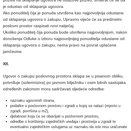
je odustao od sklapanja ugovora.
Ako ponuditelj čija je ponuda utvrđena kao najpovoljnija odustane
od sklapanja ugovora o zakupu, Upravno vijeće će za predmetni
poslovni prostor raspisati novi natječaj.
Ukoliko ponuditelj čija ponuda bude utvrđena najpovoljnijom, nakon
donošenja Odluke o izboru najpovoljnijeg ponuditelja odustane od
sklapanja ugovora o zakupu, nema pravo na povrat uplaćene
jamčevine.
XII.
Ugovor o zakupu poslovnog prostora sklapa se u pisanom obliku,
potvrđuje (solemnizira) po javnom bilježniku i osim bitnih sastojaka
određenih zakonom mora sadržavati sljedeće odredbe:
naznaku ugovornih strana,
podatke o poslovnom prostoru i zgradi u kojoj se nalazi (mjesto u
zgradi, površina u m2),
djelatnost koja će se obavljati u poslovnom prostoru,
odredbe o korištenju zajedničkih uređaja i prostorija u zgradi te
eventualno zajedničkim uslugama uz naznaku da iste nisu uračunate