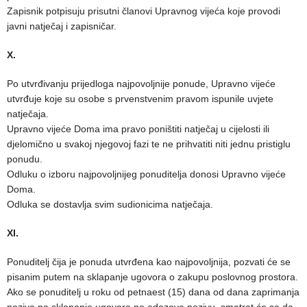
Zapisnik potpisuju prisutni članovi Upravnog vijeća koje provodi
javni natječaj i zapisničar.
X.
Po utvrđivanju prijedloga najpovoljnije ponude, Upravno vijeće
utvrđuje koje su osobe s prvenstvenim pravom ispunile uvjete
natječaja.
Upravno vijeće Doma ima pravo poništiti natječaj u cijelosti ili
djelomično u svakoj njegovoj fazi te ne prihvatiti niti jednu pristiglu
ponudu.
Odluku o izboru najpovoljnijeg ponuditelja donosi Upravno vijeće
Doma.
Odluka se dostavlja svim sudionicima natječaja.
XI.
Ponuditelj čija je ponuda utvrđena kao najpovoljnija, pozvati će se
pisanim putem na sklapanje ugovora o zakupu poslovnog prostora.
Ako se ponuditelj u roku od petnaest (15) dana od dana zaprimanja
poziva na sklapanje ugovora ne odazove pozivu, smatrat će se da