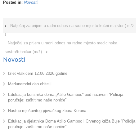
Posted in:
Novosti
.
‹
Natječaj za prijem u radni odnos na radno mjesto kućni majstor ( m/ž
)
Natječaj za prijem u radni odnos na radno mjesto medicinska
sestra/tehničar (m/ž)
›
Novosti
Izlet vlakićem 12.06.2026.godine
Međunarodni dan obitelji
Edukacija korisnika doma „Atilio Gamboc“ pod nazivom “Policija
poručuje: zaštitimo naše noniće”
Nastup mješovitog pjevačkog zbora Korona
Edukacija djelatnika Doma Atilio Gamboc i Crvenog križa Buje “Policija
poručuje: zaštitimo naše noniće”