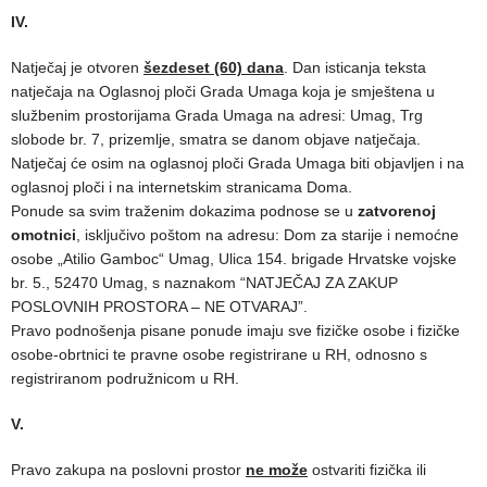
IV.
Natječaj je otvoren
šezdeset (60) dana
. Dan isticanja teksta
natječaja na Oglasnoj ploči Grada Umaga koja je smještena u
službenim prostorijama Grada Umaga na adresi: Umag, Trg
slobode br. 7, prizemlje, smatra se danom objave natječaja.
Natječaj će osim na oglasnoj ploči Grada Umaga biti objavljen i na
oglasnoj ploči i na internetskim stranicama Doma.
Ponude sa svim traženim dokazima podnose se u
zatvorenoj
omotnici
, isključivo poštom na adresu: Dom za starije i nemoćne
osobe „Atilio Gamboc“ Umag, Ulica 154. brigade Hrvatske vojske
br. 5., 52470 Umag, s naznakom “NATJEČAJ ZA ZAKUP
POSLOVNIH PROSTORA – NE OTVARAJ”.
Pravo podnošenja pisane ponude imaju sve fizičke osobe i fizičke
osobe-obrtnici te pravne osobe registrirane u RH, odnosno s
registriranom podružnicom u RH.
V.
Pravo zakupa na poslovni prostor
ne može
ostvariti fizička ili