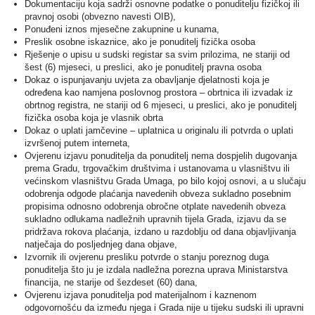
Dokumentaciju koja sadrži osnovne podatke o ponuditelju fizičkoj ili
pravnoj osobi (obvezno navesti OIB),
Ponuđeni iznos mjesečne zakupnine u kunama,
Preslik osobne iskaznice, ako je ponuditelj fizička osoba
Rješenje o upisu u sudski registar sa svim prilozima, ne stariji od
šest (6) mjeseci, u preslici, ako je ponuditelj pravna osoba
Dokaz o ispunjavanju uvjeta za obavljanje djelatnosti koja je
određena kao namjena poslovnog prostora – obrtnica ili izvadak iz
obrtnog registra, ne stariji od 6 mjeseci, u preslici, ako je ponuditelj
fizička osoba koja je vlasnik obrta
Dokaz o uplati jamčevine – uplatnica u originalu ili potvrda o uplati
izvršenoj putem interneta,
Ovjerenu izjavu ponuditelja da ponuditelj nema dospjelih dugovanja
prema Gradu, trgovačkim društvima i ustanovama u vlasništvu ili
većinskom vlasništvu Grada Umaga, po bilo kojoj osnovi, a u slučaju
odobrenja odgode plaćanja navedenih obveza sukladno posebnim
propisima odnosno odobrenja obročne otplate navedenih obveza
sukladno odlukama nadležnih upravnih tijela Grada, izjavu da se
pridržava rokova plaćanja, izdano u razdoblju od dana objavljivanja
natječaja do posljednjeg dana objave,
Izvornik ili ovjerenu presliku potvrde o stanju poreznog duga
ponuditelja što ju je izdala nadležna porezna uprava Ministarstva
financija, ne starije od šezdeset (60) dana,
Ovjerenu izjava ponuditelja pod materijalnom i kaznenom
odgovornošću da između njega i Grada nije u tijeku sudski ili upravni