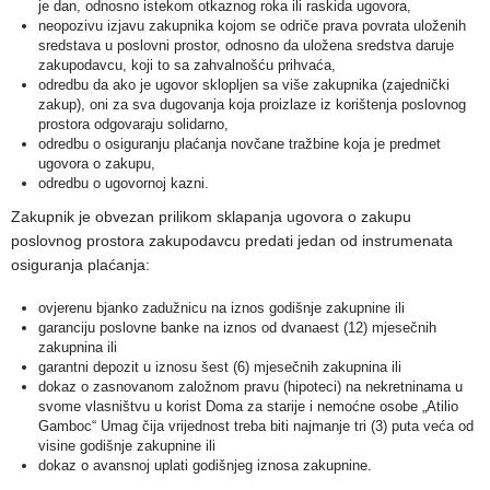
je dan, odnosno istekom otkaznog roka ili raskida ugovora,
neopozivu izjavu zakupnika kojom se odriče prava povrata uloženih
sredstava u poslovni prostor, odnosno da uložena sredstva daruje
zakupodavcu, koji to sa zahvalnošću prihvaća,
odredbu da ako je ugovor sklopljen sa više zakupnika (zajednički
zakup), oni za sva dugovanja koja proizlaze iz korištenja poslovnog
prostora odgovaraju solidarno,
odredbu o osiguranju plaćanja novčane tražbine koja je predmet
ugovora o zakupu,
odredbu o ugovornoj kazni.
Zakupnik je obvezan prilikom sklapanja ugovora o zakupu
poslovnog prostora zakupodavcu predati jedan od instrumenata
osiguranja plaćanja:
ovjerenu bjanko zadužnicu na iznos godišnje zakupnine ili
garanciju poslovne banke na iznos od dvanaest (12) mjesečnih
zakupnina ili
garantni depozit u iznosu šest (6) mjesečnih zakupnina ili
dokaz o zasnovanom založnom pravu (hipoteci) na nekretninama u
svome vlasništvu u korist Doma za starije i nemoćne osobe „Atilio
Gamboc“ Umag čija vrijednost treba biti najmanje tri (3) puta veća od
visine godišnje zakupnine ili
dokaz o avansnoj uplati godišnjeg iznosa zakupnine.