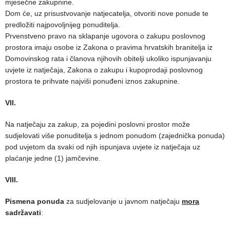
mjesečne zakupnine.
Dom će, uz prisustvovanje natjecatelja, otvoriti nove ponude te
predložiti najpovoljnijeg ponuditelja.
Prvenstveno pravo na sklapanje ugovora o zakupu poslovnog
prostora imaju osobe iz Zakona o pravima hrvatskih branitelja iz
Domovinskog rata i članova njihovih obitelji ukoliko ispunjavanju
uvjete iz natječaja, Zakona o zakupu i kupoprodaji poslovnog
prostora te prihvate najviši ponuđeni iznos zakupnine.
VII.
Na natječaju za zakup, za pojedini poslovni prostor može
sudjelovati više ponuditelja s jednom ponudom (zajednička ponuda)
pod uvjetom da svaki od njih ispunjava uvjete iz natječaja uz
plaćanje jedne (1) jamčevine.
VIII.
Pismena ponuda
za sudjelovanje u javnom natječaju
mora
sadržavati
: