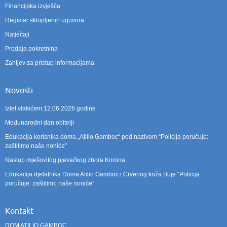
Financijska izvješća
Registar sklopljenih ugovora
Natječaji
Prodaja pokretnina
Zahtjev za pristup informacijama
Novosti
Izlet vlakićem 12.06.2026.godine
Međunarodni dan obitelji
Edukacija korisnika doma „Atilio Gamboc“ pod nazivom “Policija poručuje:
zaštitimo naše noniće”
Nastup mješovitog pjevačkog zbora Korona
Edukacija djelatnika Doma Atilio Gamboc i Crvenog križa Buje “Policija
poručuje: zaštitimo naše noniće”
Kontakt
DOM ATILIO GAMBOC