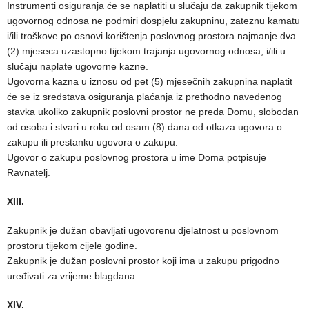
Instrumenti osiguranja će se naplatiti u slučaju da zakupnik tijekom
ugovornog odnosa ne podmiri dospjelu zakupninu, zateznu kamatu
i/ili troškove po osnovi korištenja poslovnog prostora najmanje dva
(2) mjeseca uzastopno tijekom trajanja ugovornog odnosa, i/ili u
slučaju naplate ugovorne kazne.
Ugovorna kazna u iznosu od pet (5) mjesečnih zakupnina naplatit
će se iz sredstava osiguranja plaćanja iz prethodno navedenog
stavka ukoliko zakupnik poslovni prostor ne preda Domu, slobodan
od osoba i stvari u roku od osam (8) dana od otkaza ugovora o
zakupu ili prestanku ugovora o zakupu.
Ugovor o zakupu poslovnog prostora u ime Doma potpisuje
Ravnatelj.
XIII.
Zakupnik je dužan obavljati ugovorenu djelatnost u poslovnom
prostoru tijekom cijele godine.
Zakupnik je dužan poslovni prostor koji ima u zakupu prigodno
uređivati za vrijeme blagdana.
XIV.