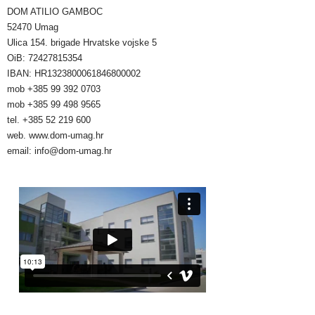
DOM ATILIO GAMBOC
52470 Umag
Ulica 154. brigade Hrvatske vojske 5
OiB: 72427815354
IBAN: HR1323800061846800002
mob +385 99 392 0703
mob +385 99 498 9565
tel. +385 52 219 600
web. www.dom-umag.hr
email: info@dom-umag.hr