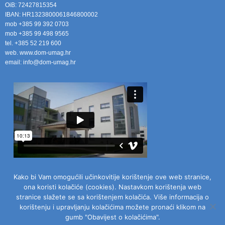
OiB: 72427815354
IBAN: HR1323800061846800002
mob +385 99 392 0703
mob +385 99 498 9565
tel. +385 52 219 600
web. www.dom-umag.hr
email: info@dom-umag.hr
Kako bi Vam omogućili učinkovitije korištenje ove web stranice,
ona koristi kolačiće (cookies). Nastavkom korištenja web
stranice slažete se sa korištenjem kolačića. Više informacija o
korištenju i upravljanju kolačićima možete pronaći klikom na
gumb "Obavijest o kolačićima".