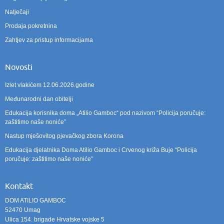
Natječaji
Prodaja pokretnina
Zahtjev za pristup informacijama
Novosti
Izlet vlakićem 12.06.2026.godine
Međunarodni dan obitelji
Edukacija korisnika doma „Atilio Gamboc“ pod nazivom “Policija poručuje:
zaštitimo naše noniće”
Nastup mješovitog pjevačkog zbora Korona
Edukacija djelatnika Doma Atilio Gamboc i Crvenog križa Buje “Policija
poručuje: zaštitimo naše noniće”
Kontakt
DOM ATILIO GAMBOC
52470 Umag
Ulica 154. brigade Hrvatske vojske 5