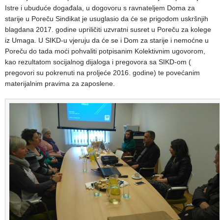
Istre i ubuduće događala, u dogovoru s ravnateljem Doma za
starije u Poreču Sindikat je usuglasio da će se prigodom uskršnjih
blagdana 2017. godine upriličiti uzvratni susret u Poreču za kolege
iz Umaga. U SIKD-u vjeruju da će se i Dom za starije i nemoćne u
Poreču do tada moći pohvaliti potpisanim Kolektivnim ugovorom,
kao rezultatom socijalnog dijaloga i pregovora sa SIKD-om (
pregovori su pokrenuti na proljeće 2016. godine) te povećanim
materijalnim pravima za zaposlene.