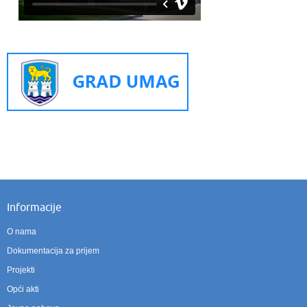
Informacije
O nama
Dokumentacija za prijem
Projekti
Opći akti