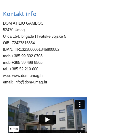
Kontakt info
DOM ATILIO GAMBOC
52470 Umag
Ulica 154. brigade Hrvatske vojske 5
OiB: 72427815354
IBAN: HR1323800061846800002
mob +385 99 392 0703
mob +385 99 498 9565
tel. +385 52 219 600
web. www.dom-umag.hr
email: info@dom-umag.hr