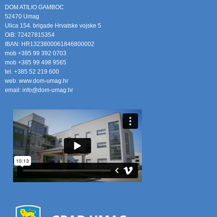
DOM ATILIO GAMBOC
52470 Umag
Ulica 154. brigade Hrvatske vojske 5
OiB: 72427815354
IBAN: HR1323800061846800002
mob +385 99 392 0703
mob +385 99 498 9565
tel. +385 52 219 600
web. www.dom-umag.hr
email: info@dom-umag.hr