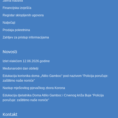
Javna nabava
Financijska izvješća
Registar sklopljenih ugovora
Natječaji
Prodaja pokretnina
Zahtjev za pristup informacijama
Novosti
Izlet vlakićem 12.06.2026.godine
Međunarodni dan obitelji
Edukacija korisnika doma „Atilio Gamboc“ pod nazivom “Policija poručuje:
zaštitimo naše noniće”
Nastup mješovitog pjevačkog zbora Korona
Edukacija djelatnika Doma Atilio Gamboc i Crvenog križa Buje “Policija
poručuje: zaštitimo naše noniće”
Kontakt