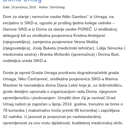
Date: 19 prosinca, 2016
Author: DomUmag
Dom za starije i nemoćne osobe Atilio Gamboc“ iz Umaga, na
inicijativu iz SIKD-a, ugostio je prošlog tjedna kolege radnike –
članove SIKD-a iz Doma za starije osobe POREČ.
U sindikalnoj
delegaciji bili su sindikalna povjerenica Kristina Andrijanić
(njegovateljica), zamjenica povjerenice Vesna Mališa
(njegovateljica), Josip Buketa (medicinski tehničar), Lidija Simocka (
medicinska sestra) i Branka Mofardin (spremačica) i Dorina Buić,
voditeljica ureda SIKD-a.
Goste je ispred Grada Umaga pozdravio dogradonačelnik grada
Umaga, Niko Čančarević, sindikalna povjerenica SIKD-a Marina
Mautner te ravnateljica doma Diana Lekić koja je, uz dobrodošlicu,
goste detaljno upoznala s organizacijom rada Doma, njegovom
opremljenošću i poslovanjem. Umaški dom čiji je osnivač Grad
Umag radom je započeo u lipnju 2014. godine, trenutno se brine o
78 korisnika ( maksimalno može primiti 98 korisnika) i zapošljava
42 radnika. U javnosti je prepoznat po nadstandardnoj
opremljenosti za ovu vrstu djelatnosti, kvalitetnoj medicinskoj skrbi,