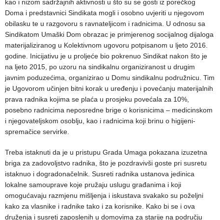
kao i nizom sadržajnih aktivnosti u što su se gosti iz porečkog
Doma i predstavnici Sindikata mogli i osobno uvjeriti u njegovom
obilasku te u razgovoru s ravnateljicom i radnicima. U odnosu sa
Sindikatom Umaški Dom obrazac je primjerenog socijalnog dijaloga
materijaliziranog u Kolektivnom ugovoru potpisanom u ljeto 2016.
godine. Inicijativu je u proljeće bio pokrenuo Sindikat nakon što je
na ljeto 2015, po uzoru na sindikalnu organiziranost u drugim
javnim poduzećima, organizirao u Domu sindikalnu podružnicu. Tim
je Ugovorom učinjen bitni korak u uređenju i povećanju materijalnih
prava radnika kojima se plaća u prosjeku povećala za 10%,
posebno radnicima neposredne brige o korisnicima – medicinskom
i njegovateljskom osoblju, kao i radnicima koji brinu o higijeni-
spremačice servirke.
Treba istaknuti da je u pristupu Grada Umaga pokazana izuzetna
briga za zadovoljstvo radnika, što je pozdravivši goste pri susretu
istaknuo i dogradonačelnik. Susreti radnika ustanova jedinica
lokalne samouprave koje pružaju uslugu građanima i koji
omogućavaju razmjenu mišljenja i iskustava svakako su poželjni
kako za vlasnike i radnike tako i za korisnike. Kako bi se i ova
druženja i susreti zaposlenih u domovima za starije na području