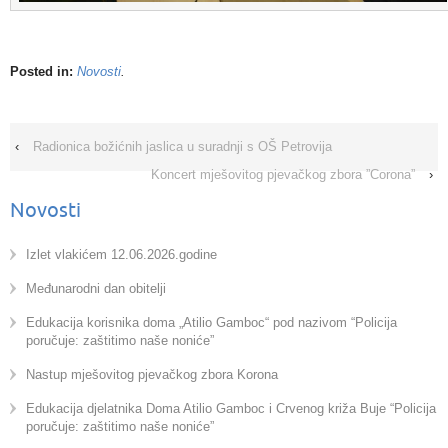
Posted in:
Novosti
.
‹
Radionica božićnih jaslica u suradnji s OŠ Petrovija
Koncert mješovitog pjevačkog zbora ”Corona”
›
Novosti
Izlet vlakićem 12.06.2026.godine
Međunarodni dan obitelji
Edukacija korisnika doma „Atilio Gamboc“ pod nazivom “Policija
poručuje: zaštitimo naše noniće”
Nastup mješovitog pjevačkog zbora Korona
Edukacija djelatnika Doma Atilio Gamboc i Crvenog križa Buje “Policija
poručuje: zaštitimo naše noniće”