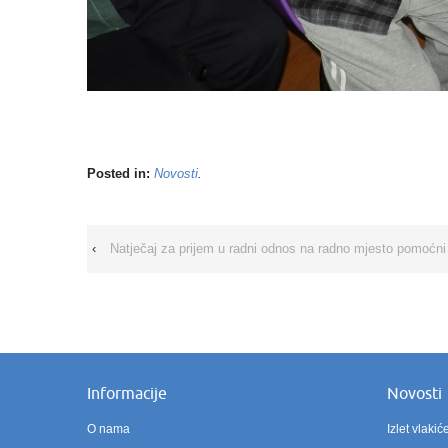
Posted in:
Novosti
.
‹
Natječaj za prijem u radni odnos na radno mjesto pomoćni 
Informacije
Novosti
O nama
Izlet vlak