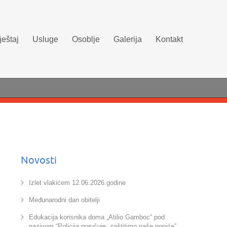
eštaj
Usluge
Osoblje
Galerija
Kontakt
Novosti
Izlet vlakićem 12.06.2026.godine
Međunarodni dan obitelji
Edukacija korisnika doma „Atilio Gamboc“ pod
nazivom “Policija poručuje: zaštitimo naše noniće”