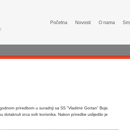
Početna
Novosti
O nama
Smj
rigodnom priredbom u suradnji sa SS ”Vladimir Gortan” Buje.
u dotaknuli srca svih korisnika. Nakon priredbe uslijedilo je