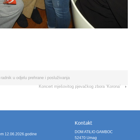
radnik u odjelu prehrane i posluživanja
Koncert mješovitog pjevačkog zbora ‘Korona’
›
Kontakt
DOM ATILIO GAMBOC
ićem 12.06.2026.godine
52470 Umag