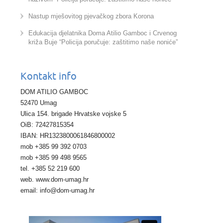
Nastup mješovitog pjevačkog zbora Korona
Edukacija djelatnika Doma Atilio Gamboc i Crvenog
križa Buje “Policija poručuje: zaštitimo naše noniće”
Kontakt info
DOM ATILIO GAMBOC
52470 Umag
Ulica 154. brigade Hrvatske vojske 5
OiB: 72427815354
IBAN: HR1323800061846800002
mob +385 99 392 0703
mob +385 99 498 9565
tel. +385 52 219 600
web. www.dom-umag.hr
email: info@dom-umag.hr