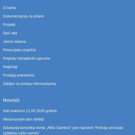
O nama
Dokumentacija za prijem
Projekti
Opći akti
Javna nabava
Financijska izvješća
Registar sklopljenih ugovora
Natječaji
Prodaja pokretnina
Zahtjev za pristup informacijama
Novosti
Izlet vlakićem 12.06.2026.godine
Međunarodni dan obitelji
Edukacija korisnika doma „Atilio Gamboc“ pod nazivom “Policija poručuje:
zaštitimo naše noniće”