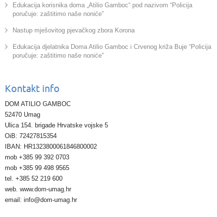
Edukacija korisnika doma „Atilio Gamboc“ pod nazivom “Policija
poručuje: zaštitimo naše noniće”
Nastup mješovitog pjevačkog zbora Korona
Edukacija djelatnika Doma Atilio Gamboc i Crvenog križa Buje “Policija
poručuje: zaštitimo naše noniće”
Kontakt info
DOM ATILIO GAMBOC
52470 Umag
Ulica 154. brigade Hrvatske vojske 5
OiB: 72427815354
IBAN: HR1323800061846800002
mob +385 99 392 0703
mob +385 99 498 9565
tel. +385 52 219 600
web. www.dom-umag.hr
email: info@dom-umag.hr