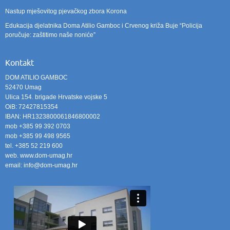
Nastup mješovitog pjevačkog zbora Korona
Edukacija djelatnika Doma Atilio Gamboc i Crvenog križa Buje “Policija
poručuje: zaštitimo naše noniće”
Kontakt
DOM ATILIO GAMBOC
52470 Umag
Ulica 154. brigade Hrvatske vojske 5
OiB: 72427815354
IBAN: HR1323800061846800002
mob +385 99 392 0703
mob +385 99 498 9565
tel. +385 52 219 600
web. www.dom-umag.hr
email: info@dom-umag.hr