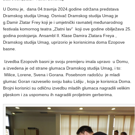
U Domu je, dana 04.travnja 2024.godine održana predstava
Dramskog studija Umag. Osnivač Dramskog studija Umag je
g.Damir Zlatar Frey koji je i umjetnički ravnatelj međunarodnog
festivala komornog teatra „Zlatni lav“ koji ove godine obilježava 25.
godina postojanja. Ansambl II. Klase Damira Zlatara Freya ,
Dramskog studija Umag, uprizorio je korisnicima doma Ezopove
basne.
Izvedba Ezopovih basni je svoju premijeru imala upravo u Domu,
a izvedena je od strane glumaca Dramskog studija Umag, i to:
Milice, Lorene, Svena i Gorana. Posebnom radošću je mladi
glumac Goran razveselio svoju baku Lidiju , koja je korisnica Doma.
Brojni korisnici su odličnu izvedbu mladih glumaca nagradili velikim
pljeskom i za uspomenu ih nagradili proljetnim gerberima.