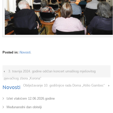
Posted in:
Novosti
.
‹
3. travnja 2024. godine održan koncert umaškog mješovitog
pjevačkog zbora „Korona“
Obilježavanje 10. godišnjice rada Doma „Atilio Gamboc“
›
Novosti
Izlet vlakićem 12.06.2026.godine
Međunarodni dan obitelji