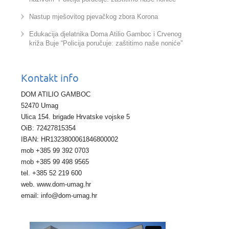
Nastup mješovitog pjevačkog zbora Korona
Edukacija djelatnika Doma Atilio Gamboc i Crvenog
križa Buje “Policija poručuje: zaštitimo naše noniće”
Kontakt info
DOM ATILIO GAMBOC
52470 Umag
Ulica 154. brigade Hrvatske vojske 5
OiB: 72427815354
IBAN: HR1323800061846800002
mob +385 99 392 0703
mob +385 99 498 9565
tel. +385 52 219 600
web. www.dom-umag.hr
email: info@dom-umag.hr