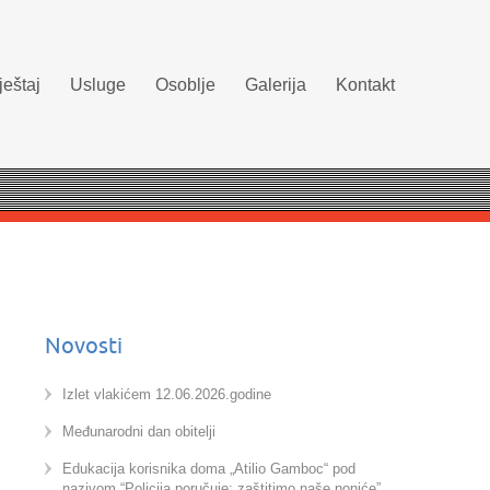
eštaj
Usluge
Osoblje
Galerija
Kontakt
Novosti
Izlet vlakićem 12.06.2026.godine
Međunarodni dan obitelji
Edukacija korisnika doma „Atilio Gamboc“ pod
nazivom “Policija poručuje: zaštitimo naše noniće”