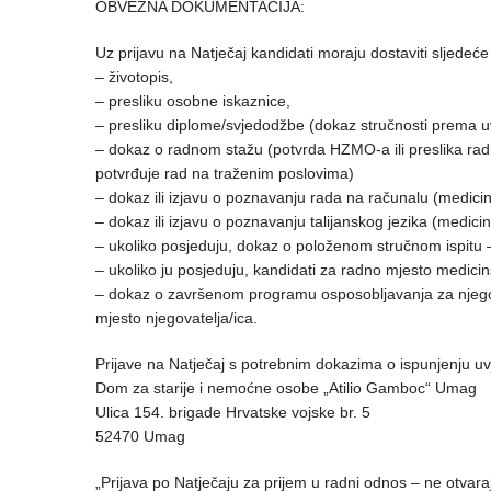
OBVEZNA DOKUMENTACIJA:
Uz prijavu na Natječaj kandidati moraju dostaviti sljede
– životopis,
– presliku osobne iskaznice,
– presliku diplome/svjedodžbe (dokaz stručnosti prema uv
– dokaz o radnom stažu (potvrda HZMO-a ili preslika radn
potvrđuje rad na traženim poslovima)
– dokaz ili izjavu o poznavanju rada na računalu (medicins
– dokaz ili izjavu o poznavanju talijanskog jezika (medicin
– ukoliko posjeduju, dokaz o položenom stručnom ispitu 
– ukoliko ju posjeduju, kandidati za radno mjesto medicins
– dokaz o završenom programu osposobljavanja za njegov
mjesto njegovatelja/ica.
Prijave na Natječaj s potrebnim dokazima o ispunjenju uvj
Dom za starije i nemoćne osobe „Atilio Gamboc“ Umag
Ulica 154. brigade Hrvatske vojske br. 5
52470 Umag
„Prijava po Natječaju za prijem u radni odnos – ne otvara