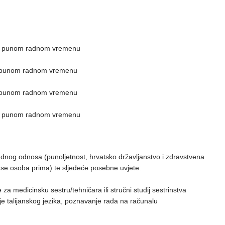
, u punom radnom vremenu
, u punom radnom vremenu
, u punom radnom vremenu
, u punom radnom vremenu
adnog odnosa (punoljetnost, hrvatsko državljanstvo i zdravstvena
se osoba prima) te sljedeće posebne uvjete:
 medicinsku sestru/tehničara ili stručni studij sestrinstva
nje talijanskog jezika, poznavanje rada na računalu