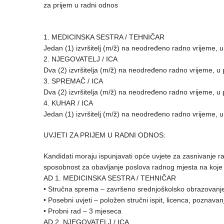
za prijem u radni odnos
1. MEDICINSKA SESTRA / TEHNIČAR
Jedan (1) izvršitelj (m/ž) na neodređeno radno vrijeme
2. NJEGOVATELJ / ICA
Dva (2) izvršitelja (m/ž) na neodređeno radno vrijeme
3. SPREMAČ / ICA
Dva (2) izvršitelja (m/ž) na neodređeno radno vrijeme
4. KUHAR / ICA
Jedan (1) izvršitelj (m/ž) na neodređeno radno vrijeme
UVJETI ZA PRIJEM U RADNI ODNOS:
Kandidati moraju ispunjavati opće uvjete za zasnivanje r
sposobnost za obavljanje poslova radnog mjesta na koje 
AD 1. MEDICINSKA SESTRA / TEHNIČAR
• Stručna sprema – završeno srednjoškolsko obrazovanje za
• Posebni uvjeti – položen stručni ispit, licenca, poznava
• Probni rad – 3 mjeseca
AD 2. NJEGOVATELJ / ICA