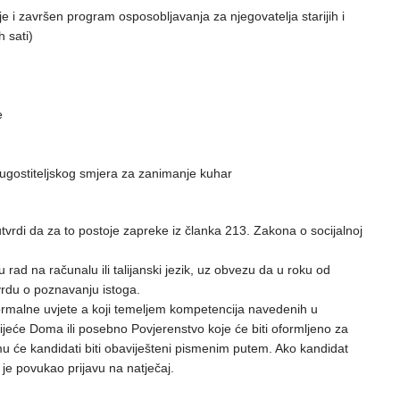
i završen program osposobljavanja za njegovatelja starijih i
 sati)
e
ugostiteljskog smjera za zanimanje kuhar
tvrdi da za to postoje zapreke iz članka 213. Zakona o socijalnoj
rad na računalu ili talijanski jezik, uz obvezu da u roku od
rdu o poznavanju istoga.
 formalne uvjete a koji temeljem kompetencija navedenih u
vijeće Doma ili posebno Povjerenstvo koje će biti oformljeno za
mu će kandidati biti obaviješteni pismenim putem. Ako kandidat
 je povukao prijavu na natječaj.