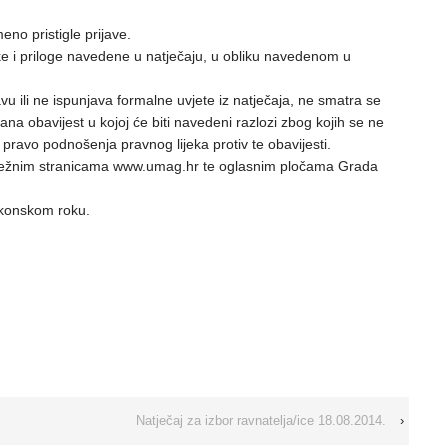
no pristigle prijave.
tke i priloge navedene u natječaju, u obliku navedenom u
vu ili ne ispunjava formalne uvjete iz natječaja, ne smatra se
sana obavijest u kojoj će biti navedeni razlozi zbog kojih se ne
ravo podnošenja pravnog lijeka protiv te obavijesti.
mrežnim stranicama www.umag.hr te oglasnim pločama Grada
zakonskom roku.
Natječaj za izbor ravnatelja/ice 18.08.2014.
›