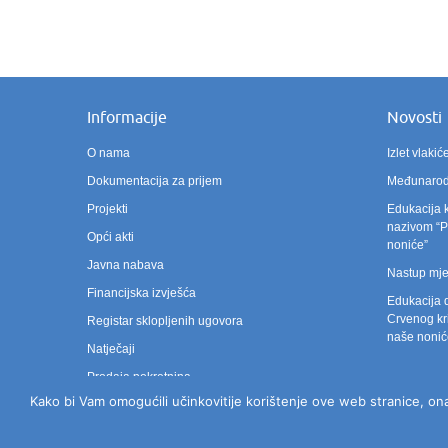
Informacije
Novosti
O nama
Izlet vlak
Dokumentacija za prijem
Međunarodn
Projekti
Edukacija 
nazivom “Po
Opći akti
noniće”
Javna nabava
Nastup mje
Financijska izvješća
Edukacija 
Crvenog kri
Registar sklopljenih ugovora
naše nonić
Natječaji
Prodaja pokretnina
Kako bi Vam omogućili učinkovitije korištenje ove web stranice, ona 
Zahtjev za pristup informacijama