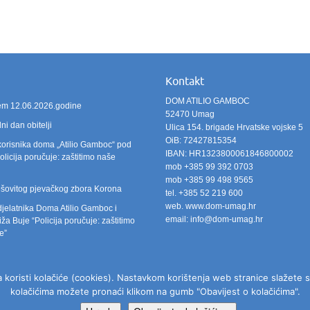
Kontakt
DOM ATILIO GAMBOC
ićem 12.06.2026.godine
52470 Umag
i dan obitelji
Ulica 154. brigade Hrvatske vojske 5
OiB: 72427815354
korisnika doma „Atilio Gamboc“ pod
IBAN: HR1323800061846800002
licija poručuje: zaštitimo naše
mob +385 99 392 0703
mob +385 99 498 9565
šovitog pjevačkog zbora Korona
tel. +385 52 219 600
web. www.dom-umag.hr
djelatnika Doma Atilio Gamboc i
email: info@dom-umag.hr
ža Buje “Policija poručuje: zaštitimo
e”
koristi kolačiće (cookies). Nastavkom korištenja web stranice slažete se
kolačićima možete pronaći klikom na gumb "Obavijest o kolačićima".