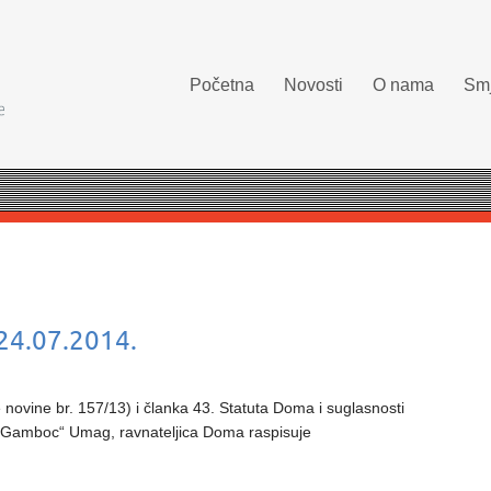
Početna
Novosti
O nama
Smj
 24.07.2014.
novine br. 157/13) i članka 43. Statuta Doma i suglasnosti
o Gamboc“ Umag, ravnateljica Doma raspisuje