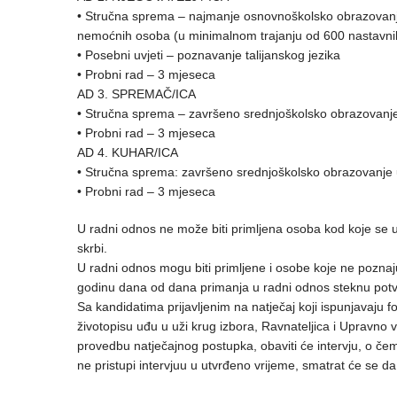
• Stručna sprema – najmanje osnovnoškolsko obrazovanje 
nemoćnih osoba (u minimalnom trajanju od 600 nastavnih
• Posebni uvjeti – poznavanje talijanskog jezika
• Probni rad – 3 mjeseca
AD 3. SPREMAČ/ICA
• Stručna sprema – završeno srednjoškolsko obrazovanj
• Probni rad – 3 mjeseca
AD 4. KUHAR/ICA
• Stručna sprema: završeno srednjoškolsko obrazovanje 
• Probni rad – 3 mjeseca
U radni odnos ne može biti primljena osoba kod koje se u
skrbi.
U radni odnos mogu biti primljene i osobe koje ne poznaju 
godinu dana od dana primanja u radni odnos steknu potv
Sa kandidatima prijavljenim na natječaj koji ispunjavaju
životopisu uđu u uži krug izbora, Ravnateljica i Upravno 
provedbu natječajnog postupka, obaviti će intervju, o če
ne pristupi intervjuu u utvrđeno vrijeme, smatrat će se da