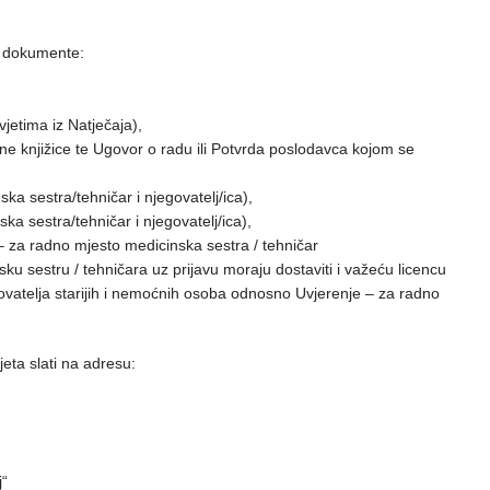
će dokumente:
jetima iz Natječaja),
e knjižice te Ugovor o radu ili Potvrda poslodavca kojom se
ka sestra/tehničar i njegovatelj/ica),
ska sestra/tehničar i njegovatelj/ica),
– za radno mjesto medicinska sestra / tehničar
ku sestru / tehničara uz prijavu moraju dostaviti i važeću licencu
atelja starijih i nemoćnih osoba odnosno Uvjerenje – za radno
eta slati na adresu:
j“