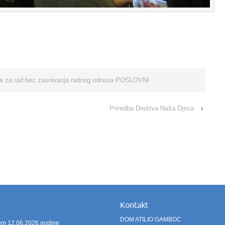
anje za rad bez zasnivanja radnog odnosa POSLOVNI
Priredba Društva Naša Djeca
›
Kontakt
DOM ATILIO GAMBOC
ićem 12.06.2026.godine