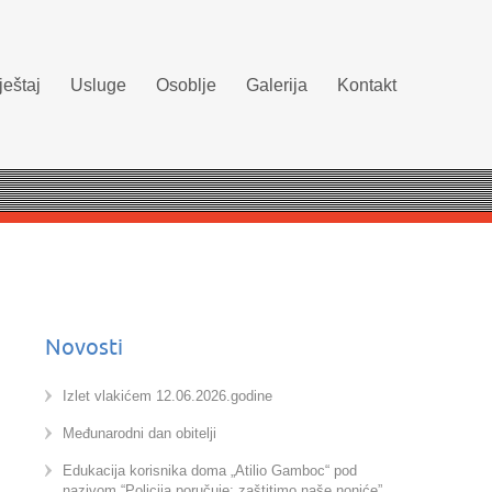
eštaj
Usluge
Osoblje
Galerija
Kontakt
Novosti
Izlet vlakićem 12.06.2026.godine
Međunarodni dan obitelji
Edukacija korisnika doma „Atilio Gamboc“ pod
nazivom “Policija poručuje: zaštitimo naše noniće”