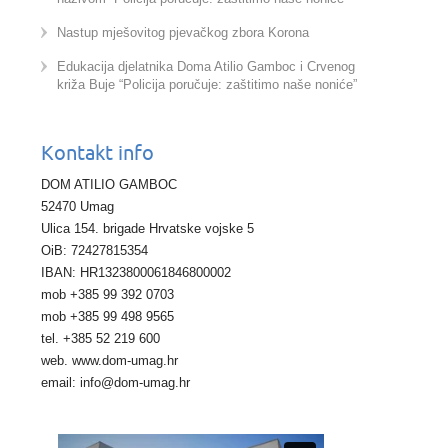
Nastup mješovitog pjevačkog zbora Korona
Edukacija djelatnika Doma Atilio Gamboc i Crvenog
križa Buje “Policija poručuje: zaštitimo naše noniće”
Kontakt info
DOM ATILIO GAMBOC
52470 Umag
Ulica 154. brigade Hrvatske vojske 5
OiB: 72427815354
IBAN: HR1323800061846800002
mob +385 99 392 0703
mob +385 99 498 9565
tel. +385 52 219 600
web. www.dom-umag.hr
email: info@dom-umag.hr