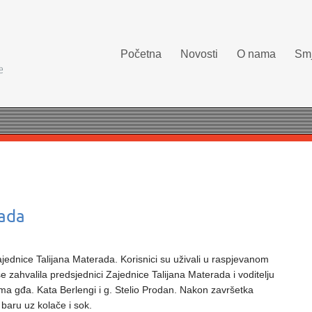
Početna
Novosti
O nama
Smj
rada
jednice Talijana Materada. Korisnici su uživali u raspjevanom
e zahvalila predsjednici Zajednice Talijana Materada i voditelju
oma gđa. Kata Berlengi i g. Stelio Prodan. Nakon završetka
baru uz kolače i sok.