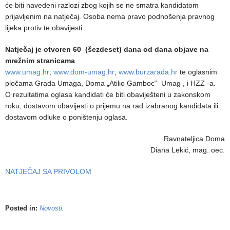
će biti navedeni razlozi zbog kojih se ne smatra kandidatom
prijavljenim na natječaj. Osoba nema pravo podnošenja pravnog
lijeka protiv te obavijesti.
Natječaj je otvoren 60 (šezdeset) dana od dana objave na
mrežnim stranicama
www.umag.hr
;
www.dom-umag.hr
;
www.burzarada.hr
te oglasnim
pločama Grada Umaga, Doma „Atilio Gamboc“ Umag , i HZZ -a.
O rezultatima oglasa kandidati će biti obaviješteni u zakonskom
roku, dostavom obavijesti o prijemu na rad izabranog kandidata ili
dostavom odluke o poništenju oglasa.
Ravnateljica Doma
Diana Lekić, mag. oec.
NATJEČAJ SA PRIVOLOM
Posted in:
Novosti
.