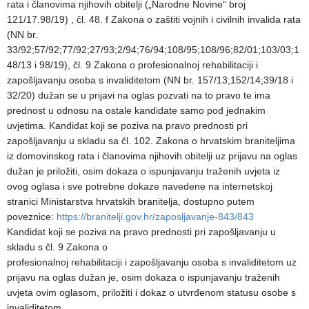
rata i članovima njihovih obitelji („Narodne Novine“ broj
121/17.98/19) , čl. 48. f Zakona o zaštiti vojnih i civilnih invalida rata
(NN br.
33/92;57/92;77/92;27/93;2/94;76/94;108/95;108/96;82/01;103/03;1
48/13 i 98/19), čl. 9 Zakona o profesionalnoj rehabilitaciji i
zapošljavanju osoba s invaliditetom (NN br. 157/13;152/14;39/18 i
32/20) dužan se u prijavi na oglas pozvati na to pravo te ima
prednost u odnosu na ostale kandidate samo pod jednakim
uvjetima. Kandidat koji se poziva na pravo prednosti pri
zapošljavanju u skladu sa čl. 102. Zakona o hrvatskim braniteljima
iz domovinskog rata i članovima njihovih obitelji uz prijavu na oglas
dužan je priložiti, osim dokaza o ispunjavanju traženih uvjeta iz
ovog oglasa i sve potrebne dokaze navedene na internetskoj
stranici Ministarstva hrvatskih branitelja, dostupno putem
poveznice:
https://branitelji.gov.hr/zaposljavanje-843/843
Kandidat koji se poziva na pravo prednosti pri zapošljavanju u
skladu s čl. 9 Zakona o
profesionalnoj rehabilitaciji i zapošljavanju osoba s invaliditetom uz
prijavu na oglas dužan je, osim dokaza o ispunjavanju traženih
uvjeta ovim oglasom, priložiti i dokaz o utvrđenom statusu osobe s
invaliditetom.