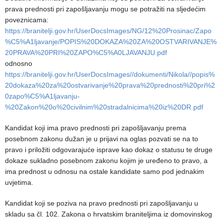
prava prednosti pri zapošljavanju mogu se potražiti na sljedećim
poveznicama:
https://branitelji.gov.hr/UserDocsImages/NG/12%20Prosinac/Zapo
%C5%A1ljavanje/POPIS%20DOKAZA%20ZA%20OSTVARIVANJE%
20PRAVA%20PRI%20ZAPO%C5%A0LJAVANJU.pdf
odnosno
https://branitelji.gov.hr/UserDocsImages//dokumenti/Nikola//popis%
20dokaza%20za%20ostvarivanje%20prava%20prednosti%20pri%2
0zapo%C5%A1ljavanju-
%20Zakon%20o%20civilnim%20stradalnicima%20iz%20DR.pdf
Kandidat koji ima pravo prednosti pri zapošljavanju prema
posebnom zakonu dužan je u prijavi na oglas pozvati se na to
pravo i priložiti odgovarajuće isprave kao dokaz o statusu te druge
dokaze sukladno posebnom zakonu kojim je uređeno to pravo, a
ima prednost u odnosu na ostale kandidate samo pod jednakim
uvjetima.
Kandidat koji se poziva na pravo prednosti pri zapošljavanju u
skladu sa čl. 102. Zakona o hrvatskim braniteljima iz domovinskog