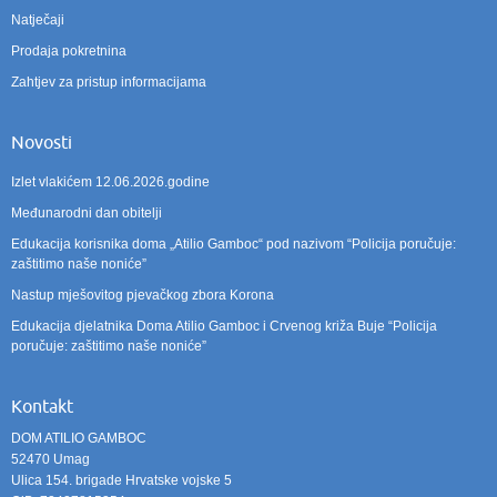
Natječaji
Prodaja pokretnina
Zahtjev za pristup informacijama
Novosti
Izlet vlakićem 12.06.2026.godine
Međunarodni dan obitelji
Edukacija korisnika doma „Atilio Gamboc“ pod nazivom “Policija poručuje:
zaštitimo naše noniće”
Nastup mješovitog pjevačkog zbora Korona
Edukacija djelatnika Doma Atilio Gamboc i Crvenog križa Buje “Policija
poručuje: zaštitimo naše noniće”
Kontakt
DOM ATILIO GAMBOC
52470 Umag
Ulica 154. brigade Hrvatske vojske 5