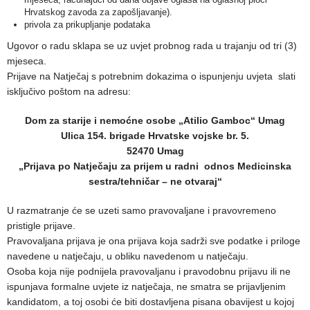
Hrvatskog zavoda za zapošljavanje).
privola za prikupljanje podataka
Ugovor o radu sklapa se uz uvjet probnog rada u trajanju od tri (3)
mjeseca.
Prijave na Natječaj s potrebnim dokazima o ispunjenju uvjeta slati
isključivo poštom na adresu:
Dom za starije i nemoćne osobe „Atilio Gamboc“ Umag
Ulica 154. brigade Hrvatske vojske br. 5.
52470 Umag
„Prijava po Natječaju za prijem u radni odnos Medicinska
sestra/tehničar – ne otvaraj“
U razmatranje će se uzeti samo pravovaljane i pravovremeno
pristigle prijave.
Pravovaljana prijava je ona prijava koja sadrži sve podatke i priloge
navedene u natječaju, u obliku navedenom u natječaju.
Osoba koja nije podnijela pravovaljanu i pravodobnu prijavu ili ne
ispunjava formalne uvjete iz natječaja, ne smatra se prijavljenim
kandidatom, a toj osobi će biti dostavljena pisana obavijest u kojoj