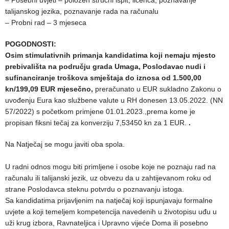
talijanskog jezika, poznavanje rada na računalu
– Probni rad – 3 mjeseca
POGODNOSTI:
Osim stimulativnih primanja kandidatima koji nemaju mjesto
prebivališta na području grada Umaga, Poslodavac nudi i
sufinanciranje troškova smještaja do iznosa od 1.500,00
kn/199,09 EUR mjesečno,
preračunato u EUR sukladno Zakonu o
uvođenju Eura kao službene valute u RH donesen 13.05.2022. (NN
57/2022) s početkom primjene 01.01.2023.,prema kome je
propisan fiksni tečaj za konverziju 7,53450 kn za 1 EUR.
.
Na Natječaj se mogu javiti oba spola.
U radni odnos mogu biti primljene i osobe koje ne poznaju rad na
računalu ili talijanski jezik, uz obvezu da u zahtijevanom roku od
strane Poslodavca steknu potvrdu o poznavanju istoga.
Sa kandidatima prijavljenim na natječaj koji ispunjavaju formalne
uvjete a koji temeljem kompetencija navedenih u životopisu uđu u
uži krug izbora, Ravnateljica i Upravno vijeće Doma ili posebno