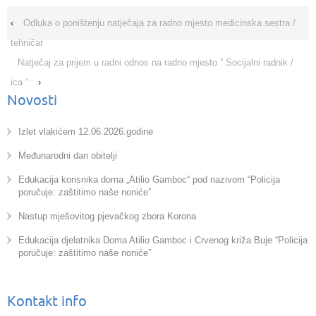
‹
Odluka o poništenju natječaja za radno mjesto medicinska sestra /
tehničar
Natječaj za prijem u radni odnos na radno mjesto ” Socijalni radnik /
ica “
›
Novosti
Izlet vlakićem 12.06.2026.godine
Međunarodni dan obitelji
Edukacija korisnika doma „Atilio Gamboc“ pod nazivom “Policija
poručuje: zaštitimo naše noniće”
Nastup mješovitog pjevačkog zbora Korona
Edukacija djelatnika Doma Atilio Gamboc i Crvenog križa Buje “Policija
poručuje: zaštitimo naše noniće”
Kontakt info