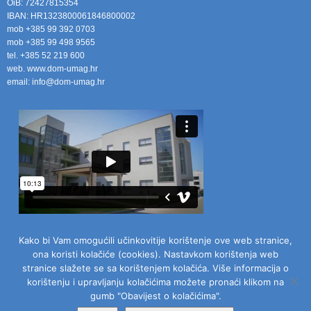
OiB: 72427815354
IBAN: HR1323800061846800002
mob +385 99 392 0703
mob +385 99 498 9565
tel. +385 52 219 600
web. www.dom-umag.hr
email: info@dom-umag.hr
Kako bi Vam omogućili učinkovitije korištenje ove web stranice,
ona koristi kolačiće (cookies). Nastavkom korištenja web
stranice slažete se sa korištenjem kolačića. Više informacija o
korištenju i upravljanju kolačićima možete pronaći klikom na
gumb "Obavijest o kolačićima".