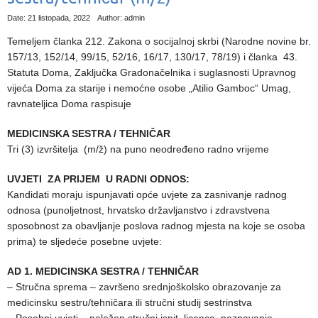
Date: 21 listopada, 2022
Author: admin
Temeljem članka 212. Zakona o socijalnoj skrbi (Narodne novine br.
157/13, 152/14, 99/15, 52/16, 16/17, 130/17, 78/19) i članka 43.
Statuta Doma, Zaključka Gradonačelnika i suglasnosti Upravnog
vijeća Doma za starije i nemoćne osobe „Atilio Gamboc“ Umag,
ravnateljica Doma raspisuje
MEDICINSKA SESTRA / TEHNIČAR
Tri (3) izvršitelja (m/ž) na puno neodređeno radno vrijeme
UVJETI ZA PRIJEM U RADNI ODNOS:
Kandidati moraju ispunjavati opće uvjete za zasnivanje radnog
odnosa (punoljetnost, hrvatsko državljanstvo i zdravstvena
sposobnost za obavljanje poslova radnog mjesta na koje se osoba
prima) te sljedeće posebne uvjete:
AD 1. MEDICINSKA SESTRA / TEHNIČAR
– Stručna sprema – završeno srednjoškolsko obrazovanje za
medicinsku sestru/tehničara ili stručni studij sestrinstva
– Posebni uvjeti – položen stručni ispit, licenca, poznavanje