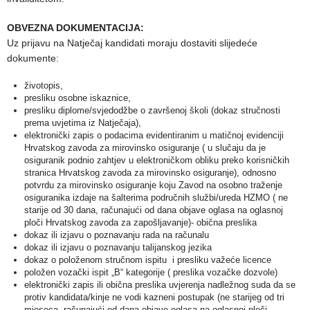
OBVEZNA DOKUMENTACIJA:
Uz prijavu na Natječaj kandidati moraju dostaviti slijedeće
dokumente:
životopis,
presliku osobne iskaznice,
presliku diplome/svjedodžbe o završenoj školi (dokaz stručnosti
prema uvjetima iz Natječaja),
elektronički zapis o podacima evidentiranim u matičnoj evidenciji
Hrvatskog zavoda za mirovinsko osiguranje ( u slučaju da je
osiguranik podnio zahtjev u elektroničkom obliku preko korisničkih
stranica Hrvatskog zavoda za mirovinsko osiguranje), odnosno
potvrdu za mirovinsko osiguranje koju Zavod na osobno traženje
osiguranika izdaje na šalterima područnih službi/ureda HZMO ( ne
starije od 30 dana, računajući od dana objave oglasa na oglasnoj
ploči Hrvatskog zavoda za zapošljavanje)- obična preslika
dokaz ili izjavu o poznavanju rada na računalu
dokaz ili izjavu o poznavanju talijanskog jezika
dokaz o položenom stručnom ispitu i presliku važeće licence
položen vozački ispit „B“ kategorije ( preslika vozačke dozvole)
elektronički zapis ili obična preslika uvjerenja nadležnog suda da se
protiv kandidata/kinje ne vodi kazneni postupak (ne starijeg od tri
mjeseca, računajući od dana objave oglasa na oglasnoj ploči