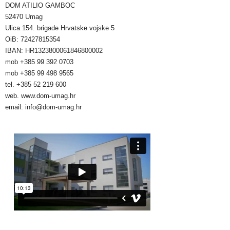
DOM ATILIO GAMBOC
52470 Umag
Ulica 154. brigade Hrvatske vojske 5
OiB: 72427815354
IBAN: HR1323800061846800002
mob +385 99 392 0703
mob +385 99 498 9565
tel. +385 52 219 600
web. www.dom-umag.hr
email: info@dom-umag.hr