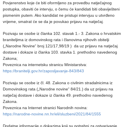
Povjerenstvo koje će biti oformljeno za provedbu natječajnog
postupka, obaviti će intervju, o čemu će kandidati biti obaviješteni
pismenim putem. Ako kandidat ne pristupi intervjuu u utvrđeno
vrijeme, smatrat će se da je povukao prijavu na natječaj.
Pozivaju se osobe iz članka 102. stavak 1.- 3. Zakona o hrvatskim
braniteljima iz domovinskog rata i članovima njihovih obitelji
(„Narodne Novine“ broj 121/17,98/19 ) da uz prijavu na natječaj
dostave i dokaze iz članka 103. stavka 1. prethodno navedenog
Zakona;
Poveznica na internetsku stranicu Ministarstva:
https://branitelji.gov.hr/zaposljavanje-843/843
Pozivaju se osobe iz čl. 48. Zakona o civilnim stradalnicima iz
Domovinskog rata („Narodne novine“ 84/21.) da uz prijavu na
natječaj dostave i dokaze iz članka 49. prethodno navedenog
Zakona.
Poveznica na Internet stranici Narodnih novina:
https://narodne-novine.nn.hr/eli/sluzbeni/2021/84/1555
Dodatne informacije o dokazima koji su potrebni za ostvarivanje