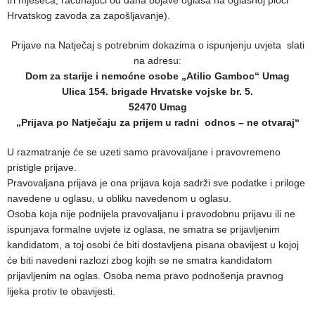
Hrvatskog zavoda za zapošljavanje).
Prijave na Natječaj s potrebnim dokazima o ispunjenju uvjeta slati
na adresu:
Dom za starije i nemoćne osobe „Atilio Gamboc“ Umag
Ulica 154. brigade Hrvatske vojske br. 5.
52470 Umag
„Prijava po Natječaju za prijem u radni odnos – ne otvaraj“
U razmatranje će se uzeti samo pravovaljane i pravovremeno
pristigle prijave.
Pravovaljana prijava je ona prijava koja sadrži sve podatke i priloge
navedene u oglasu, u obliku navedenom u oglasu.
Osoba koja nije podnijela pravovaljanu i pravodobnu prijavu ili ne
ispunjava formalne uvjete iz oglasa, ne smatra se prijavljenim
kandidatom, a toj osobi će biti dostavljena pisana obavijest u kojoj
će biti navedeni razlozi zbog kojih se ne smatra kandidatom
prijavljenim na oglas. Osoba nema pravo podnošenja pravnog
lijeka protiv te obavijesti.