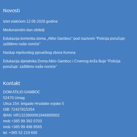
Novosti
Izlet vlakićem 12.06.2026.godine
Međunarodni dan obitelji
Edukacija korisnika doma „Atilio Gamboc“ pod nazivom “Policija poručuje:
zaštitimo naše noniće”
Nastup mješovitog pjevačkog zbora Korona
Edukacija djelatnika Doma Atilio Gamboc i Crvenog križa Buje “Policija
poručuje: zaštitimo naše noniće”
Kontakt
DOM ATILIO GAMBOC
52470 Umag
Ulica 154. brigade Hrvatske vojske 5
OiB: 72427815354
IBAN: HR1323800061846800002
mob +385 99 392 0703
mob +385 99 498 9565
tel. +385 52 219 600