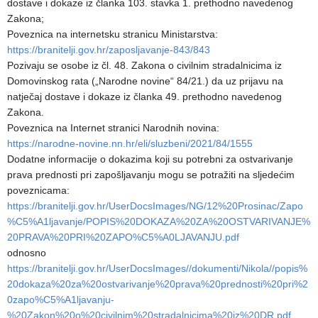
dostave i dokaze iz članka 103. stavka 1. prethodno navedenog
Zakona;
Poveznica na internetsku stranicu Ministarstva:
https://branitelji.gov.hr/zaposljavanje-843/843
Pozivaju se osobe iz čl. 48. Zakona o civilnim stradalnicima iz
Domovinskog rata („Narodne novine“ 84/21.) da uz prijavu na
natječaj dostave i dokaze iz članka 49. prethodno navedenog
Zakona.
Poveznica na Internet stranici Narodnih novina:
https://narodne-novine.nn.hr/eli/sluzbeni/2021/84/1555
Dodatne informacije o dokazima koji su potrebni za ostvarivanje
prava prednosti pri zapošljavanju mogu se potražiti na sljedećim
poveznicama:
https://branitelji.gov.hr/UserDocsImages/NG/12%20Prosinac/Zapo
%C5%A1ljavanje/POPIS%20DOKAZA%20ZA%20OSTVARIVANJE%
20PRAVA%20PRI%20ZAPO%C5%A0LJAVANJU.pdf
odnosno
https://branitelji.gov.hr/UserDocsImages//dokumenti/Nikola//popis%
20dokaza%20za%20ostvarivanje%20prava%20prednosti%20pri%2
0zapo%C5%A1ljavanju-
%20Zakon%20o%20civilnim%20stradalnicima%20iz%20DR.pdf