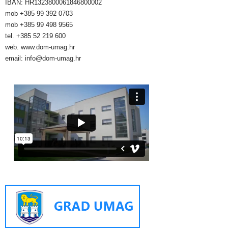
IBAN: HR1323800061846800002
mob +385 99 392 0703
mob +385 99 498 9565
tel. +385 52 219 600
web. www.dom-umag.hr
email: info@dom-umag.hr