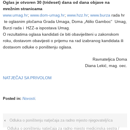
Oglas je otvoren 30 (trideset) dana od dana objave na
mrežnim stranicama
www.umag.hr
;
www.dom-umag.hr
;
www.hzz.hr
;
www.burza
rada hr
te oglasnim pločama Grada Umaga, Doma „Atilio Gamboc“ Umag,
Burzi rada i HZZ-a ispostava Umag.
O rezultatima oglasa kandidati će biti obaviješteni u zakonskom
roku, dostavom obavijesti o prijemu na rad izabranog kandidata ili
dostavom odluke o poništenju oglasa.
Ravnateljica Doma
Diana Lekić, mag. oec.
NATJEČAJ SA PRIVOLOM
Posted in:
Novosti
.
‹
Odluka o poništenju natječaja za radno mjesto njegovatelj/ica
Odluka o poništenju natječaja za radno mjesto medicinska sestra /