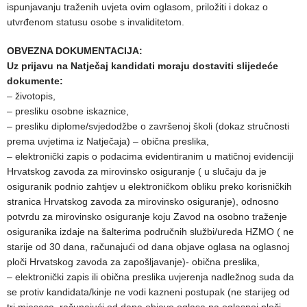
ispunjavanju traženih uvjeta ovim oglasom, priložiti i dokaz o
utvrđenom statusu osobe s invaliditetom.
OBVEZNA DOKUMENTACIJA:
Uz prijavu na Natječaj kandidati moraju dostaviti slijedeće
dokumente:
– životopis,
– presliku osobne iskaznice,
– presliku diplome/svjedodžbe o završenoj školi (dokaz stručnosti
prema uvjetima iz Natječaja) – obična preslika,
– elektronički zapis o podacima evidentiranim u matičnoj evidenciji
Hrvatskog zavoda za mirovinsko osiguranje ( u slučaju da je
osiguranik podnio zahtjev u elektroničkom obliku preko korisničkih
stranica Hrvatskog zavoda za mirovinsko osiguranje), odnosno
potvrdu za mirovinsko osiguranje koju Zavod na osobno traženje
osiguranika izdaje na šalterima područnih službi/ureda HZMO ( ne
starije od 30 dana, računajući od dana objave oglasa na oglasnoj
ploči Hrvatskog zavoda za zapošljavanje)- obična preslika,
– elektronički zapis ili obična preslika uvjerenja nadležnog suda da
se protiv kandidata/kinje ne vodi kazneni postupak (ne starijeg od
tri mjeseca, računajući od dana objave oglasa na oglasnoj ploči