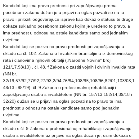
Kandidat koji ima pravo prednosti pri zapošljavanju prema
posebnom zakonu dužan je u prijavi na oglas pozvati se na to
pravo i priložiti odgovarajuće isprave kao dokaz o statusu te druge
dokaze sukladno posebnom zakonu kojim je uređeno to pravo, a
ima prednost u odnosu na ostale kandidate samo pod jednakim
uvjetima.
Kandidat koji se poziva na pravo prednosti pri zapošljavanju u
skladu sa čl. 102. Zakona o hrvatskim braniteljima iz domovinskog
rata i članovima njihovih obitelji („Narodne Novine“ broj
121/17.98/19) , čl. 48. f Zakona o zaštiti vojnih i civilnih invalida rata
(NN br.
32/19;57/92;77/92;27/93;2/94;76/94;108/95;108/96;82/01;103/03;1
48/13 i 98/19), čl. 9 Zakona o profesionalnoj rehabilitaciji i
zapošljavanju osoba s invaliditetom (NN br. 157/13;152/14;39/18 i
32/20) dužan se u prijavi na oglas pozvati na to pravo te ima
prednost u odnosu na ostale kandidate samo pod jednakim
uvjetima.
Kandidat koji se poziva na pravo prednosti pri zapošljavanju u
skladu s čl. 9 Zakona o profesionalnoj rehabilitaciji i zapošljavanju
osoba s invaliditetom uz prijavu na oglas dužan je, osim dokaza o