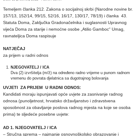
Temeljem članka 212. Zakona o socijalnoj skrbi (Narodne novine br.
157/13, 152/14, 99/15, 52/16, 16/17, 130/17, 78/19) i članka 43.
Statuta Doma, Zaključka Gradonačelnika i suglasnosti Upravnog
vijeća Doma za starije i nemoćne osobe „Atilio Gamboc“ Umag,
ravnateljica Doma raspisuje
NATJEČAJ
za prijem u radni odnos
NJEGOVATELJ / ICA
Dva (2) izvršitelja (m/ž) na određeno radno vrijeme u punom radnom
vremenu do povrata djelatnica sa dugotrajnog bolovanja
UVJETI ZA PRIJEM U RADNI ODNOS:
Kandidati moraju ispunjavati opće uvjete za zasnivanje radnog
odnosa (punoljetnost, hrvatsko državljanstvo i zdravstvena
sposobnost za obavljanje poslova radnog mjesta na koje se osoba
prima) te sljedeće posebne uvjete:
AD 1. NJEGOVATELJ / ICA
– Stručna sprema – najmanje osnovnoškolsko obrazovanje i