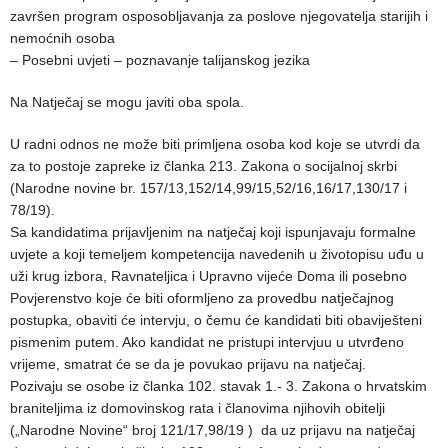
završen program osposobljavanja za poslove njegovatelja starijih i
nemoćnih osoba
– Posebni uvjeti – poznavanje talijanskog jezika
Na Natječaj se mogu javiti oba spola.
U radni odnos ne može biti primljena osoba kod koje se utvrdi da
za to postoje zapreke iz članka 213. Zakona o socijalnoj skrbi
(Narodne novine br. 157/13,152/14,99/15,52/16,16/17,130/17 i
78/19).
Sa kandidatima prijavljenim na natječaj koji ispunjavaju formalne
uvjete a koji temeljem kompetencija navedenih u životopisu uđu u
uži krug izbora, Ravnateljica i Upravno vijeće Doma ili posebno
Povjerenstvo koje će biti oformljeno za provedbu natječajnog
postupka, obaviti će intervju, o čemu će kandidati biti obaviješteni
pismenim putem. Ako kandidat ne pristupi intervjuu u utvrđeno
vrijeme, smatrat će se da je povukao prijavu na natječaj.
Pozivaju se osobe iz članka 102. stavak 1.- 3. Zakona o hrvatskim
braniteljima iz domovinskog rata i članovima njihovih obitelji
(„Narodne Novine“ broj 121/17,98/19 ) da uz prijavu na natječaj