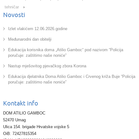
tehničar
›
Novosti
Izlet vlakićem 12.06.2026.godine
Međunarodni dan obitelji
Edukacija korisnika doma „Atilio Gamboc“ pod nazivom “Policija
poručuje: zaštitimo naše noniće”
Nastup mješovitog pjevačkog zbora Korona
Edukacija djelatnika Doma Atilio Gamboc i Crvenog križa Buje “Policija
poručuje: zaštitimo naše noniće”
Kontakt info
DOM ATILIO GAMBOC
52470 Umag
Ulica 154. brigade Hrvatske vojske 5
OiB: 72427815354