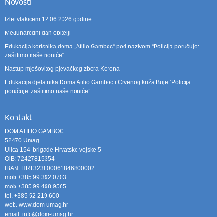
Novosti
Izlet vlakićem 12.06.2026.godine
Međunarodni dan obitelji
Edukacija korisnika doma „Atilio Gamboc“ pod nazivom “Policija poručuje:
zaštitimo naše noniće”
Nastup mješovitog pjevačkog zbora Korona
Edukacija djelatnika Doma Atilio Gamboc i Crvenog križa Buje “Policija
poručuje: zaštitimo naše noniće”
Kontakt
DOM ATILIO GAMBOC
52470 Umag
Ulica 154. brigade Hrvatske vojske 5
OiB: 72427815354
IBAN: HR1323800061846800002
mob +385 99 392 0703
mob +385 99 498 9565
tel. +385 52 219 600
web. www.dom-umag.hr
email: info@dom-umag.hr