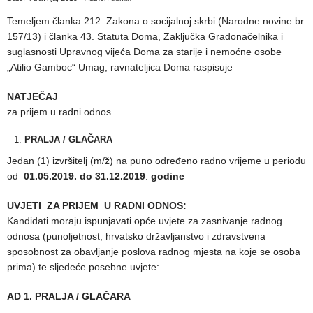
Temeljem članka 212. Zakona o socijalnoj skrbi (Narodne novine br.
157/13) i članka 43. Statuta Doma, Zaključka Gradonačelnika i
suglasnosti Upravnog vijeća Doma za starije i nemoćne osobe
„Atilio Gamboc“ Umag, ravnateljica Doma raspisuje
NATJEČAJ
za prijem u radni odnos
PRALJA / GLAČARA
Jedan (1) izvršitelj (m/ž) na puno određeno radno vrijeme u periodu
od
01.05.2019. do 31.12.2019
.
godine
UVJETI ZA PRIJEM U RADNI ODNOS:
Kandidati moraju ispunjavati opće uvjete za zasnivanje radnog
odnosa (punoljetnost, hrvatsko državljanstvo i zdravstvena
sposobnost za obavljanje poslova radnog mjesta na koje se osoba
prima) te sljedeće posebne uvjete:
AD 1. PRALJA / GLAČARA