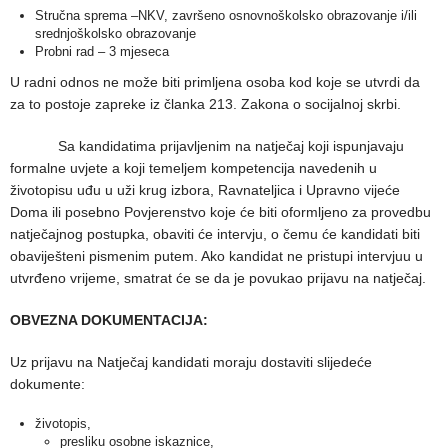
Stručna sprema –NKV, završeno osnovnoškolsko obrazovanje i/ili
srednjoškolsko obrazovanje
Probni rad – 3 mjeseca
U radni odnos ne može biti primljena osoba kod koje se utvrdi da
za to postoje zapreke iz članka 213. Zakona o socijalnoj skrbi.
Sa kandidatima prijavljenim na natječaj koji ispunjavaju
formalne uvjete a koji temeljem kompetencija navedenih u
životopisu uđu u uži krug izbora, Ravnateljica i Upravno vijeće
Doma ili posebno Povjerenstvo koje će biti oformljeno za provedbu
natječajnog postupka, obaviti će intervju, o čemu će kandidati biti
obaviješteni pismenim putem. Ako kandidat ne pristupi intervjuu u
utvrđeno vrijeme, smatrat će se da je povukao prijavu na natječaj.
OBVEZNA DOKUMENTACIJA:
Uz prijavu na Natječaj kandidati moraju dostaviti slijedeće
dokumente:
životopis,
presliku osobne iskaznice,