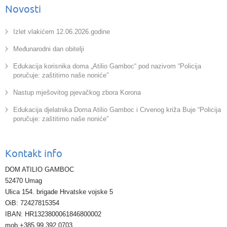
Novosti
Izlet vlakićem 12.06.2026.godine
Međunarodni dan obitelji
Edukacija korisnika doma „Atilio Gamboc“ pod nazivom “Policija
poručuje: zaštitimo naše noniće”
Nastup mješovitog pjevačkog zbora Korona
Edukacija djelatnika Doma Atilio Gamboc i Crvenog križa Buje “Policija
poručuje: zaštitimo naše noniće”
Kontakt info
DOM ATILIO GAMBOC
52470 Umag
Ulica 154. brigade Hrvatske vojske 5
OiB: 72427815354
IBAN: HR1323800061846800002
mob +385 99 392 0703