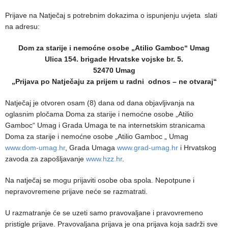
Prijave na Natječaj s potrebnim dokazima o ispunjenju uvjeta slati
na adresu:
Dom za starije i nemoćne osobe „Atilio Gamboc“ Umag
Ulica 154. brigade Hrvatske vojske br. 5.
52470 Umag
„Prijava po Natječaju za prijem u radni odnos – ne otvaraj“
Natječaj je otvoren osam (8) dana od dana objavljivanja na
oglasnim pločama Doma za starije i nemoćne osobe „Atilio
Gamboc“ Umag i Grada Umaga te na internetskim stranicama
Doma za starije i nemoćne osobe „Atilio Gamboc „ Umag
www.dom-umag.hr
, Grada Umaga
www.grad-umag.hr
i Hrvatskog
zavoda za zapošljavanje
www.hzz.hr
.
Na natječaj se mogu prijaviti osobe oba spola. Nepotpune i
nepravovremene prijave neće se razmatrati.
U razmatranje će se uzeti samo pravovaljane i pravovremeno
pristigle prijave. Pravovaljana prijava je ona prijava koja sadrži sve