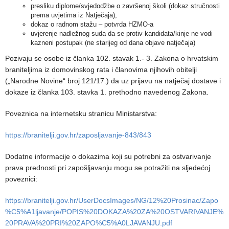
presliku diplome/svjedodžbe o završenoj školi (dokaz stručnosti
prema uvjetima iz Natječaja),
dokaz o radnom stažu – potvrda HZMO-a
uvjerenje nadležnog suda da se protiv kandidata/kinje ne vodi
kazneni postupak (ne starijeg od dana objave natječaja)
Pozivaju se osobe iz članka 102. stavak 1.- 3. Zakona o hrvatskim
braniteljima iz domovinskog rata i članovima njihovih obitelji
(„Narodne Novine“ broj 121/17.) da uz prijavu na natječaj dostave i
dokaze iz članka 103. stavka 1. prethodno navedenog Zakona.
Poveznica na internetsku stranicu Ministarstva:
https://branitelji.gov.hr/zaposljavanje-843/843
Dodatne informacije o dokazima koji su potrebni za ostvarivanje
prava prednosti pri zapošljavanju mogu se potražiti na sljedećoj
poveznici:
https://branitelji.gov.hr/UserDocsImages/NG/12%20Prosinac/Zapo
%C5%A1ljavanje/POPIS%20DOKAZA%20ZA%20OSTVARIVANJE%
20PRAVA%20PRI%20ZAPO%C5%A0LJAVANJU.pdf