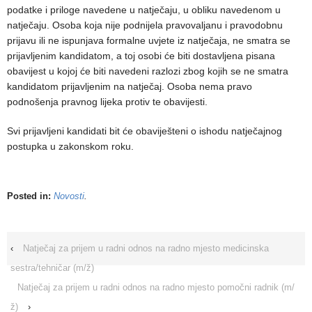
podatke i priloge navedene u natječaju, u obliku navedenom u
natječaju. Osoba koja nije podnijela pravovaljanu i pravodobnu
prijavu ili ne ispunjava formalne uvjete iz natječaja, ne smatra se
prijavljenim kandidatom, a toj osobi će biti dostavljena pisana
obavijest u kojoj će biti navedeni razlozi zbog kojih se ne smatra
kandidatom prijavljenim na natječaj. Osoba nema pravo
podnošenja pravnog lijeka protiv te obavijesti.
Svi prijavljeni kandidati bit će obaviješteni o ishodu natječajnog
postupka u zakonskom roku.
Posted in:
Novosti
.
‹
Natječaj za prijem u radni odnos na radno mjesto medicinska
sestra/tehničar (m/ž)
Natječaj za prijem u radni odnos na radno mjesto pomočni radnik (m/
ž)
›