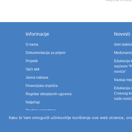
Informacije
Novosti
O nama
Izlet vlak
Dokumentacija za prijem
Međunarodn
Projekti
Edukacija 
nazivom “Po
Opći akti
noniće”
Javna nabava
Nastup mje
Financijska izvješća
Edukacija 
Crvenog kri
Registar sklopljenih ugovora
naše nonić
Natječaji
Prodaja pokretnina
Kako bi Vam omogućili učinkovitije korištenje ove web stranice, ona 
Zahtjev za pristup informacijama