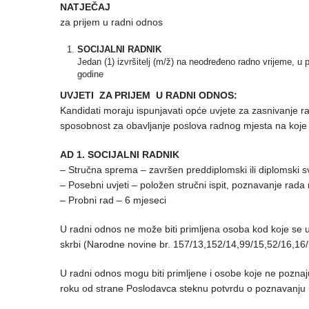
NATJEČAJ
za prijem u radni odnos
SOCIJALNI RADNIK
Jedan (1) izvršitelj (m/ž) na neodređeno radno vrijeme,
godine
UVJETI ZA PRIJEM U RADNI ODNOS:
Kandidati moraju ispunjavati opće uvjete za zasnivanje r
sposobnost za obavljanje poslova radnog mjesta na koje 
AD 1. SOCIJALNI RADNIK
– Stručna sprema – završen preddiplomski ili diplomski sve
– Posebni uvjeti – položen stručni ispit, poznavanje rada
– Probni rad – 6 mjeseci
U radni odnos ne može biti primljena osoba kod koje se u
skrbi (Narodne novine br. 157/13,152/14,99/15,52/16,16/
U radni odnos mogu biti primljene i osobe koje ne poznaju
roku od strane Poslodavca steknu potvrdu o poznavanju 