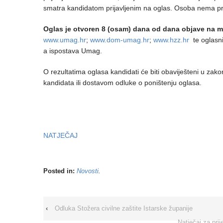
smatra kandidatom prijavljenim na oglas. Osoba nema pra
Oglas je otvoren 8 (osam) dana od dana objave na 
www.umag.hr
;
www.dom-umag.hr
;
www.hzz.hr
te oglasn
a ispostava Umag.
O rezultatima oglasa kandidati će biti obaviješteni u za
kandidata ili dostavom odluke o poništenju oglasa.
NATJEČAJ
Posted in:
Novosti
.
‹
Odluka Stožera civilne zaštite Istarske županije
Natječaj za pri