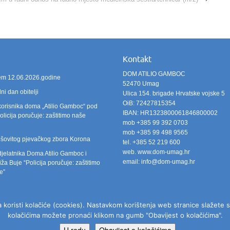
Kontakt
DOM ATILIO GAMBOC
ićem 12.06.2026.godine
52470 Umag
i dan obitelji
Ulica 154. brigade Hrvatske vojske 5
OiB: 72427815354
korisnika doma „Atilio Gamboc“ pod
IBAN: HR1323800061846800002
licija poručuje: zaštitimo naše
mob +385 99 392 0703
mob +385 99 498 9565
šovitog pjevačkog zbora Korona
tel. +385 52 219 600
web. www.dom-umag.hr
djelatnika Doma Atilio Gamboc i
email: info@dom-umag.hr
ža Buje “Policija poručuje: zaštitimo
e”
koristi kolačiće (cookies). Nastavkom korištenja web stranice slažete se
kolačićima možete pronaći klikom na gumb "Obavijest o kolačićima".