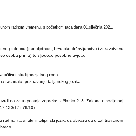
 u punom radnom vremenu, s početkom rada dana 01.siječnja 2021.
adnog odnosa (punoljetnost, hrvatsko državljanstvo i zdravstvena
se osoba prima) te sljedeće posebne uvjete:
učilišni studij socijalnog rada
 na računalu, poznavanje talijanskog jezika
tvrdi da za to postoje zapreke iz članka 213. Zakona o socijalnoj
17,130/17 i 78/19).
 rad na računalu ili talijanski jezik, uz obvezu da u zahtijevanom
istoga.