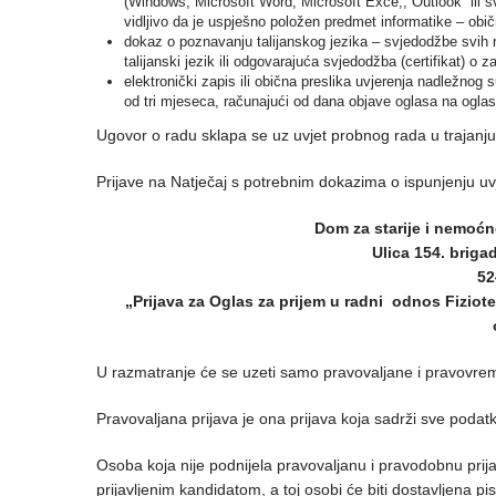
(Windows, Microsoft Word; Microsoft Exce,, Outlook ili sv
vidljivo da je uspješno položen predmet informatike – obič
dokaz o poznavanju talijanskog jezika – svjedodžbe svih 
talijanski jezik ili odgovarajuća svjedodžba (certifikat) o
elektronički zapis ili obična preslika uvjerenja nadležnog 
od tri mjeseca, računajući od dana objave oglasa na ogla
Ugovor o radu sklapa se uz uvjet probnog rada u trajanju
Prijave na Natječaj s potrebnim dokazima o ispunjenju uvj
Dom za starije i nemoć
Ulica 154. briga
52
„Prijava za Oglas za prijem u radni odnos Fiziot
U razmatranje će se uzeti samo pravovaljane i pravovreme
Pravovaljana prijava je ona prijava koja sadrži sve poda
Osoba koja nije podnijela pravovaljanu i pravodobnu prija
prijavljenim kandidatom, a toj osobi će biti dostavljena pi