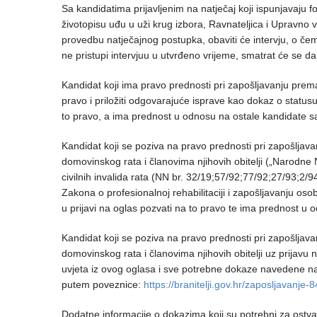
Sa kandidatima prijavljenim na natječaj koji ispunjavaju
životopisu uđu u uži krug izbora, Ravnateljica i Upravno 
provedbu natječajnog postupka, obaviti će intervju, o če
ne pristupi intervjuu u utvrđeno vrijeme, smatrat će se da
Kandidat koji ima pravo prednosti pri zapošljavanju prem
pravo i priložiti odgovarajuće isprave kao dokaz o stat
to pravo, a ima prednost u odnosu na ostale kandidate 
Kandidat koji se poziva na pravo prednosti pri zapošljava
domovinskog rata i članovima njihovih obitelji („Narodne No
civilnih invalida rata (NN br. 32/19;57/92;77/92;27/93;2/
Zakona o profesionalnoj rehabilitaciji i zapošljavanju os
u prijavi na oglas pozvati na to pravo te ima prednost u
Kandidat koji se poziva na pravo prednosti pri zapošljava
domovinskog rata i članovima njihovih obitelji uz prijavu 
uvjeta iz ovog oglasa i sve potrebne dokaze navedene na i
putem poveznice:
https://branitelji.gov.hr/zaposljavanje-
Dodatne informacije o dokazima koji su potrebni za ostva