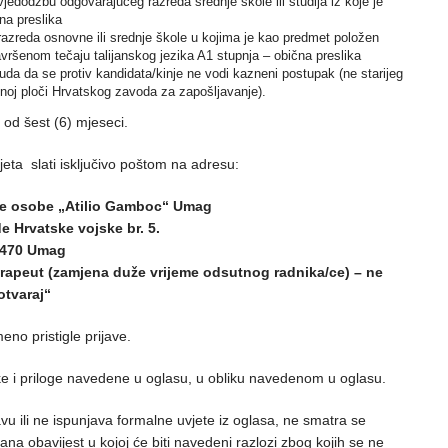
jedodžbu odgovarajućeg razreda srednje škole ili studija iz koje je
na preslika
razreda osnovne ili srednje škole u kojima je kao predmet položen
 završenom tečaju talijanskog jezika A1 stupnja – obična preslika
suda da se protiv kandidata/kinje ne vodi kazneni postupak (ne starijeg
snoj ploči Hrvatskog zavoda za zapošljavanje).
 od šest (6) mjeseci.
eta slati isključivo poštom na adresu:
ne osobe „Atilio Gamboc“ Umag
de Hrvatske vojske br. 5.
470 Umag
erapeut (zamjena duže vrijeme odsutnog radnika/ce) – ne
otvaraj“
no pristigle prijave.
tke i priloge navedene u oglasu, u obliku navedenom u oglasu.
vu ili ne ispunjava formalne uvjete iz oglasa, ne smatra se
sana obavijest u kojoj će biti navedeni razlozi zbog kojih se ne