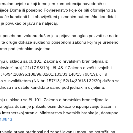
 formalne uvjete a koji temeljem kompetencija navedenih u
vijeće Doma ili posebno Povjerenstvo koje će biti oformljeno za
mu će kandidati biti obaviješteni pismenim putem. Ako kandidat
 je povukao prijavu na natječaj.
a posebnom zakonu dužan je u prijavi na oglas pozvati se na to
usu te druge dokaze sukladno posebnom zakonu kojim je uređeno
samo pod jednakim uvjetima.
nju u skladu sa čl. 101. Zakona o hrvatskim braniteljima iz
vine“ broj 121/17.98/19) , čl. 48. f Zakona o zaštiti vojnih i
94;76/94;108/95;108/96;82/01;103/03;148/13 i 98/19), čl. 9
oba s invaliditetom (NN br. 157/13;152/14;39/18 i 32/20) dužan se
 odnosu na ostale kandidate samo pod jednakim uvjetima.
nju u skladu sa čl. 101. Zakona o hrvatskim braniteljima iz
na oglas dužan je priložiti, osim dokaza o ispunjavanju traženih
nternetskoj stranici Ministarstva hrvatskih branitelja, dostupno
843/843
rivanje prava prednosti pri zapošljavanju mogu se potražiti na