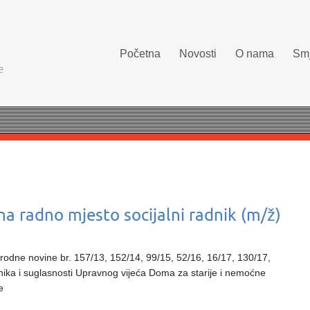
Početna
Novosti
O nama
Smj
na radno mjesto socijalni radnik (m/ž)
ne novine br. 157/13, 152/14, 99/15, 52/16, 16/17, 130/17,
ika i suglasnosti Upravnog vijeća Doma za starije i nemoćne
e