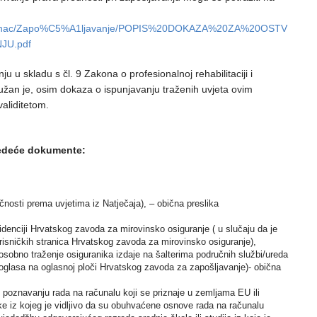
0Prosinac/Zapo%C5%A1ljavanje/POPIS%20DOKAZA%20ZA%20OSTV
JU.pdf
u u skladu s čl. 9 Zakona o profesionalnoj rehabilitaciji i
dužan je, osim dokaza o ispunjavanju traženih uvjeta ovim
validitetom.
ijedeće dokumente:
čnosti prema uvjetima iz Natječaja), – obična preslika
idenciji Hrvatskog zavoda za mirovinsko osiguranje ( u slučaju da je
risničkih stranica Hrvatskog zavoda za mirovinsko osiguranje),
sobno traženje osiguranika izdaje na šalterima područnih službi/ureda
oglasa na oglasnoj ploči Hrvatskog zavoda za zapošljavanje)- obična
 o poznavanju rada na računalu koji se priznaje u zemljama EU ili
ike iz kojeg je vidljivo da su obuhvaćene osnove rada na računalu