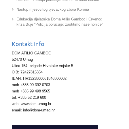
Nastup mješovitog pjevačkog zbora Korona
Edukacija djelatnika Doma Atilio Gamboc i Crvenog
križa Buje “Policija poručuje: zaštitimo naše noniće”
Kontakt info
DOM ATILIO GAMBOC
52470 Umag
Ulica 154. brigade Hrvatske vojske 5
OiB: 72427815354
IBAN: HR1323800061846800002
mob +385 99 392 0703
mob +385 99 498 9565
tel. +385 52 219 600
web. www.dom-umag.hr
email: info@dom-umag.hr