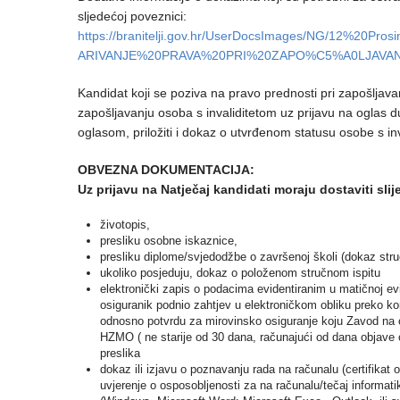
sljedećoj poveznici:
https://branitelji.gov.hr/UserDocsImages/NG/12%2
ARIVANJE%20PRAVA%20PRI%20ZAPO%C5%A0LJAVAN
Kandidat koji se poziva na pravo prednosti pri zapošljavanj
zapošljavanju osoba s invaliditetom uz prijavu na oglas 
oglasom, priložiti i dokaz o utvrđenom statusu osobe s in
OBVEZNA DOKUMENTACIJA:
Uz prijavu na Natječaj kandidati moraju dostaviti sl
životopis,
presliku osobne iskaznice,
presliku diplome/svjedodžbe o završenoj školi (dokaz stru
ukoliko posjeduju, dokaz o položenom stručnom ispitu
elektronički zapis o podacima evidentiranim u matičnoj ev
osiguranik podnio zahtjev u elektroničkom obliku preko ko
odnosno potvrdu za mirovinsko osiguranje koju Zavod na o
HZMO ( ne starije od 30 dana, računajući od dana objave 
preslika
dokaz ili izjavu o poznavanju rada na računalu (certifikat
uvjerenje o osposobljenosti za na računalu/tečaj informat