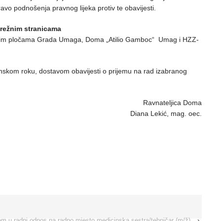
vo podnošenja pravnog lijeka protiv te obavijesti.
mrežnim stranicama
im pločama Grada Umaga, Doma „Atilio Gamboc“ Umag i HZZ-
konskom roku, dostavom obavijesti o prijemu na rad izabranog
Ravnateljica Doma
Diana Lekić, mag. oec.
jem u radni odnos na radno mjesto medicinska sestra/tehničar (m/ž)
›