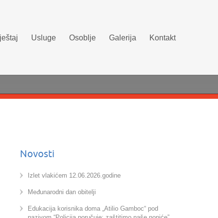
eštaj
Usluge
Osoblje
Galerija
Kontakt
Novosti
Izlet vlakićem 12.06.2026.godine
Međunarodni dan obitelji
Edukacija korisnika doma „Atilio Gamboc“ pod
nazivom “Policija poručuje: zaštitimo naše noniće”